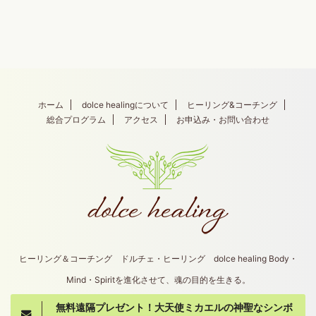
ホーム
dolce healingについて
ヒーリング&コーチング
総合プログラム
アクセス
お申込み・お問い合わせ
ヒーリング＆コーチング ドルチェ・ヒーリング dolce healing Body・
Mind・Spiritを進化させて、魂の目的を生きる。
無料遠隔プレゼント！大天使ミカエルの神聖なシンボ
Copyright© dolce healing , 2026 All Rights