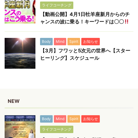
ライフコーチング
【動画公開】4月1日牡羊座新月からのチ
ャンスの波に乗る！キーワードは〇〇
Body
Mind
Spirit
お知らせ
【3月】フワッと5次元の世界へ【スター
ヒーリング】スケジュール
NEW
Body
Mind
Spirit
お知らせ
ライフコーチング