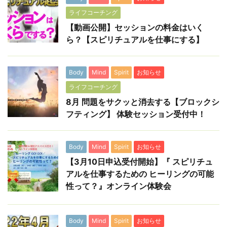
ライフコーチング
【動画公開】セッションの料金はいく
ら？【スピリチュアルを仕事にする】
Body
Mind
Spirit
お知らせ
ライフコーチング
8月 問題をサクッと消去する【ブロックシ
フティング】 体験セッション受付中！
Body
Mind
Spirit
お知らせ
【3月10日申込受付開始】『 スピリチュ
アルを仕事するための ヒーリングの可能
性って？』オンライン体験会
Body
Mind
Spirit
お知らせ