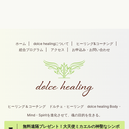
ホーム
dolce healingについて
ヒーリング&コーチング
総合プログラム
アクセス
お申込み・お問い合わせ
ヒーリング＆コーチング ドルチェ・ヒーリング dolce healing Body・
Mind・Spiritを進化させて、魂の目的を生きる。
無料遠隔プレゼント！大天使ミカエルの神聖なシンボ
Copyright© dolce healing , 2026 All Rights