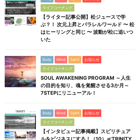
ライフコーチング
【ライター記事公開】松ジュースで学
ぶ？！ 次元上昇とパラレルワールド 〜 松
はヒーリングと同じ 〜 波動が松に追いつ
いた
Body
Mind
Spirit
お知らせ
ライフコーチング
SOUL AWAKENING PROGRAM ～人生
の目的を知り、魂を覚醒させる3か月～
7STEPにリニューアル！
Body
Mind
Spirit
お知らせ
ライフコーチング
【インタビュー記事掲載】スピリチュア
ルをビジネスにする！（10）≪TRINITY