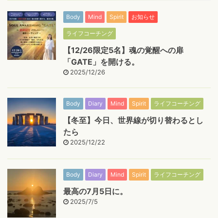
Body
Mind
Spirit
お知らせ
ライフコーチング
【12/26限定5名】魂の覚醒への扉
「GATE」を開ける。
2025/12/26
Body
Diary
Mind
Spirit
ライフコーチング
【冬至】今日、世界線が切り替わるとし
たら
2025/12/22
Body
Diary
Mind
Spirit
ライフコーチング
最高の7月5日に。
2025/7/5