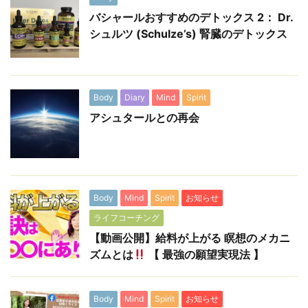
バシャールおすすめのデトックス 2： Dr.
シュルツ (Schulze’s) 腎臓のデトックス
Body
Diary
Mind
Spirit
アシュタールとの再会
Body
Mind
Spirit
お知らせ
ライフコーチング
【動画公開】給料が上がる 瞑想のメカニ
ズムとは
【 最強の願望実現法 】
Body
Mind
Spirit
お知らせ