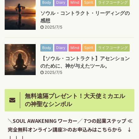
Body
Diary
Mind
Spirit
ライフコーチング
ソウル・コントラクト・リーディングの
感想
2025/7/5
Body
Diary
Mind
Spirit
ライフコーチング
【ソウル・コントラクト】アセンション
のために、神が与えたツール。
2025/7/5
無料遠隔プレゼント！大天使ミカエル
の神聖なシンボル
＼SOUL AWAKENING ワーカー／ 7つの起業ステップ ≪
完全無料オンライン講座≫のお申込みはこちらから ↓
↓ ↓ ↓