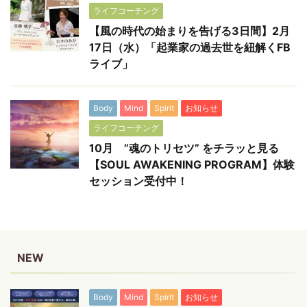
ライフコーチング
【風の時代の始まりを告げる3日間】2月
17日（水）「起業家の過去世を紐解くFB
ライブ」
Body
Mind
Spirit
お知らせ
ライフコーチング
10月 ”魂のトリセツ” をチラッと見る
【SOUL AWAKENING PROGRAM】体験
セッション受付中！
NEW
Body
Mind
Spirit
お知らせ