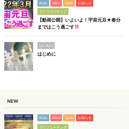
Body
Mind
Spirit
お知らせ
ライフコーチング
【動画公開】いよいよ！宇宙元旦★春分
まではこう過ごす
はじめに
はじめに
NEW
Body
Mind
Spirit
お知らせ
ライフコーチング