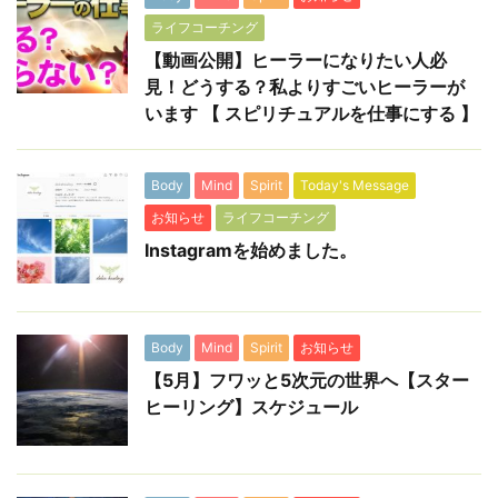
ライフコーチング
【動画公開】ヒーラーになりたい人必
見！どうする？私よりすごいヒーラーが
います 【 スピリチュアルを仕事にする 】
Body
Mind
Spirit
Today's Message
お知らせ
ライフコーチング
Instagramを始めました。
Body
Mind
Spirit
お知らせ
【5月】フワッと5次元の世界へ【スター
ヒーリング】スケジュール