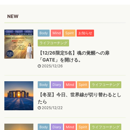
NEW
Body
Mind
Spirit
お知らせ
ライフコーチング
【12/26限定5名】魂の覚醒への扉
「GATE」を開ける。
2025/12/26
Body
Diary
Mind
Spirit
ライフコーチング
【冬至】今日、世界線が切り替わるとし
たら
2025/12/22
Body
Diary
Mind
Spirit
ライフコーチング