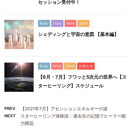
セッション受付中！
Body
Diary
Mind
Spirit
シェディングと宇宙の意図 【基本編】
Body
Mind
Spirit
お知らせ
【6月・7月】フワッと5次元の世界へ【ス
ターヒーリング】スケジュール
PREV
【2021年7月】アセンションエネルギーの波
NEXT
スターヒーリング体験談：過去生の記憶でヒーラー能
力開花