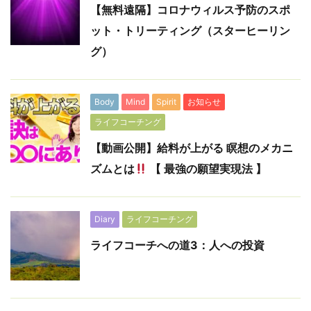
【無料遠隔】コロナウィルス予防のスポ
ット・トリーティング（スターヒーリン
グ）
Body
Mind
Spirit
お知らせ
ライフコーチング
【動画公開】給料が上がる 瞑想のメカニ
ズムとは
【 最強の願望実現法 】
Diary
ライフコーチング
ライフコーチへの道3：人への投資