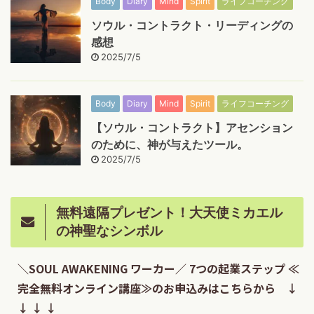
Body
Diary
Mind
Spirit
ライフコーチング
ソウル・コントラクト・リーディングの
感想
2025/7/5
Body
Diary
Mind
Spirit
ライフコーチング
【ソウル・コントラクト】アセンション
のために、神が与えたツール。
2025/7/5
無料遠隔プレゼント！大天使ミカエル
の神聖なシンボル
＼SOUL AWAKENING ワーカー／ 7つの起業ステップ ≪
完全無料オンライン講座≫のお申込みはこちらから ↓
↓ ↓ ↓