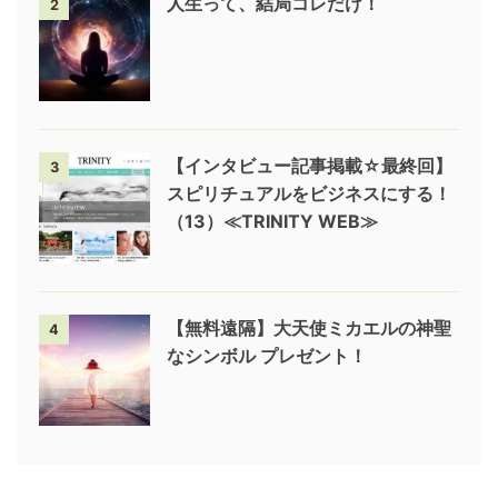
人生って、結局コレだけ！
2
【インタビュー記事掲載☆最終回】
3
スピリチュアルをビジネスにする！
（13）≪TRINITY WEB≫
【無料遠隔】大天使ミカエルの神聖
4
なシンボル プレゼント！