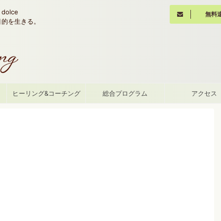
olce
無料
魂の目的を生きる。
て
ヒーリング&コーチング
総合プログラム
アクセス