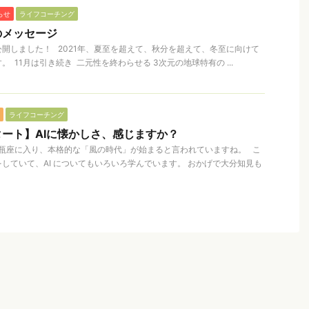
らせ
ライフコーチング
のメッセージ
公開しました！ 2021年、夏至を超えて、秋分を超えて、冬至に向けて
 11月は引き続きㅤ ㅤ 二元性を終わらせる 3次元の地球特有の ...
ライフコーチング
ート】AIに懐かしさ、感じますか？
の水瓶座に入り、本格的な「風の時代」が始まると言われていますね。 こ
していて、AI についてもいろいろ学んでいます。 おかげで大分知見も