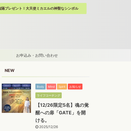
遠隔プレゼント！大天使ミカエルの神聖なシンボル
お申込み・お問い合わせ
NEW
Body
Mind
Spirit
お知らせ
ライフコーチング
【12/26限定5名】魂の覚
醒への扉「GATE」を開
ける。
2025/12/26