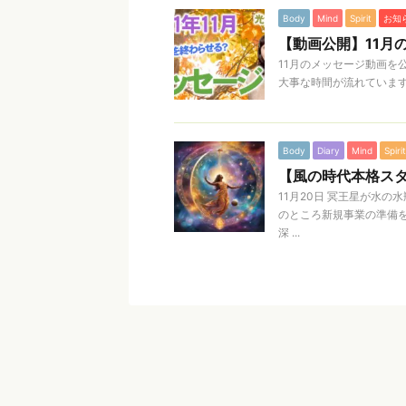
Body
Mind
Spirit
お知
【動画公開】11月
11月のメッセージ動画を
大事な時間が流れています。 ㅤ
Body
Diary
Mind
Spirit
【風の時代本格スタ
11月20日 冥王星が水
のところ新規事業の準備を
深 ...