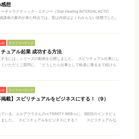
の感想
ラクティック・エナジー（Star Healing INTERGALACTIC
ー養成講座の案内が来た時点では、実は内容はよくわからない状態でした。
らせ
ライフコーチング
チュアル起業 成功する方法
にするには」シリーズの動画を公開しました。 スピリチュアル仕事にし
よくいただくご質問に、「どうしたら仕事として軌道に乗るまで続けら
らせ
ライフコーチング
事掲載】スピリチュアルをビジネスにする！（9）
いる、エルアウラさんの≪TRINITY WEB≫に、9回目のインタビュ
きました。 スピリチュアルをビジネスにする！ スピリチュアルな