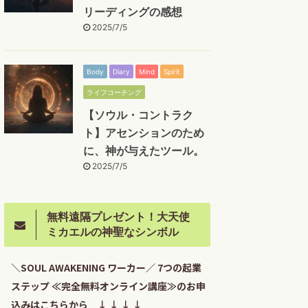
リーディングの感想
2025/7/5
Body
Diary
Mind
Spirit
ライフコーチング
【ソウル・コントラク
ト】アセンションのため
に、神が与えたツール。
2025/7/5
無料遠隔プレゼント！大天使
ミカエルの神聖なシンボル
＼SOUL AWAKENING ワーカー／ 7つの起業
ステップ ≪完全無料オンライン講座≫のお申
込みはこちらから ↓ ↓ ↓ ↓