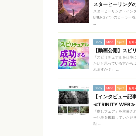
スターヒーリング
スターヒーリング・インターギャ
ENERGY™）のヒーラ
...
Body
Mind
Spirit
お知
【動画公開】スピリ
「スピリチュアルを仕事
たいと思っている方から
れますか？」 ...
Body
Mind
Spirit
お知
【インタビュー記
≪TRINITY WEB≫
『癒しフェア」を主催されて
ー記事を掲載していただ
起 ...