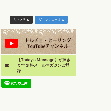
もっと見る
フォローする
【Today's Message】が届き
ます 無料メールマガジンご登
録