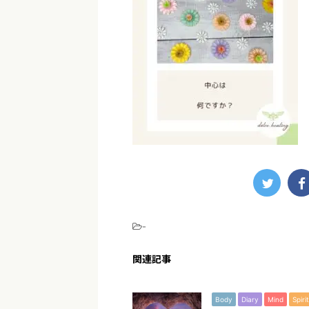
-
関連記事
Body
Diary
Mind
Spirit