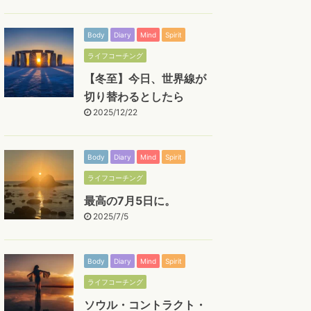
Body
Diary
Mind
Spirit
ライフコーチング
【冬至】今日、世界線が
切り替わるとしたら
2025/12/22
Body
Diary
Mind
Spirit
ライフコーチング
最高の7月5日に。
2025/7/5
Body
Diary
Mind
Spirit
ライフコーチング
ソウル・コントラクト・