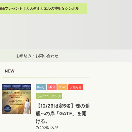
遠隔プレゼント！大天使ミカエルの神聖なシンボル
お申込み・お問い合わせ
NEW
Body
Mind
Spirit
お知らせ
ライフコーチング
【12/26限定5名】魂の覚
醒への扉「GATE」を開
ける。
2025/12/26