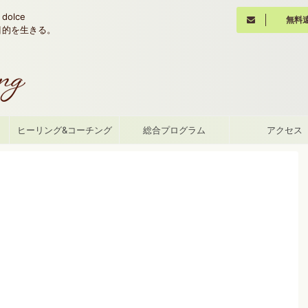
olce
無料
魂の目的を生きる。
て
ヒーリング&コーチング
総合プログラム
アクセス