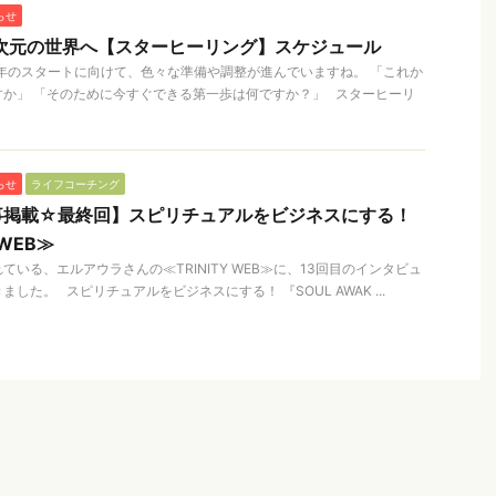
らせ
次元の世界へ【スターヒーリング】スケジュール
1年のスタートに向けて、色々な準備や調整が進んでいますね。 「これか
か」 「そのために今すぐできる第一歩は何ですか？」 スターヒーリ
らせ
ライフコーチング
事掲載☆最終回】スピリチュアルをビジネスにする！
 WEB≫
いる、エルアウラさんの≪TRINITY WEB≫に、13回目のインタビュ
した。 スピリチュアルをビジネスにする！ 『SOUL AWAK ...