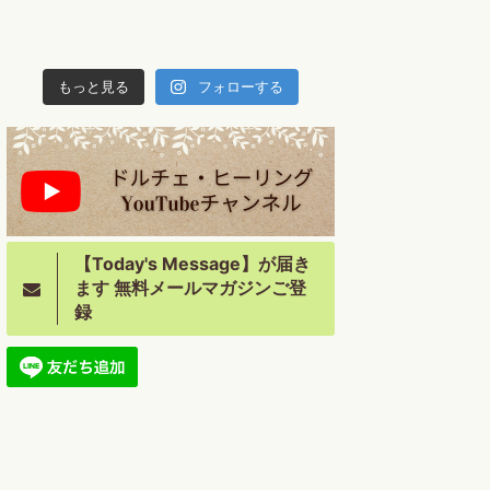
もっと見る
フォローする
【Today's Message】が届き
ます 無料メールマガジンご登
録