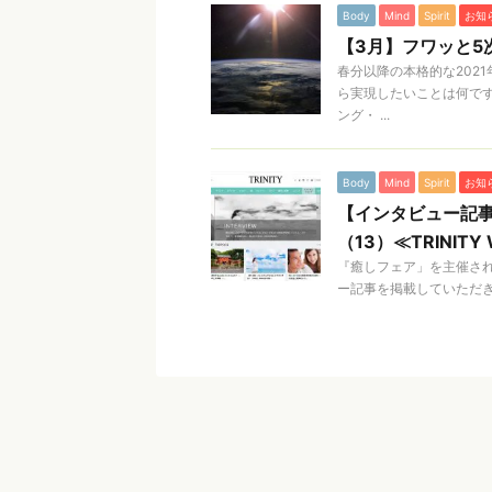
Body
Mind
Spirit
お知
【3月】フワッと5
春分以降の本格的な202
ら実現したいことは何です
ング・ ...
Body
Mind
Spirit
お知
【インタビュー記
（13）≪TRINITY
『癒しフェア」を主催されて
ー記事を掲載していただきま