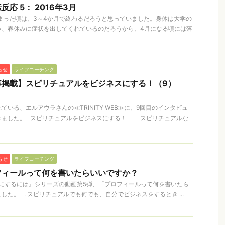
応 5： 2016年3月
が始まった頃は、3～4か月で終わるだろうと思っていました。身体は大学の
み、春休みに症状を出してくれているのだろうから、4月になる頃には落
らせ
ライフコーチング
事掲載】スピリチュアルをビジネスにする！（9）
いる、エルアウラさんの≪TRINITY WEB≫に、9回目のインタビュ
きました。 スピリチュアルをビジネスにする！ スピリチュアルな
らせ
ライフコーチング
フィールって何を書いたらいいですか？
にするには』シリーズの動画第5弾、「プロフィールって何を書いたら
た。 . スピリチュアルでも何でも、自分でビジネスをするとき ...