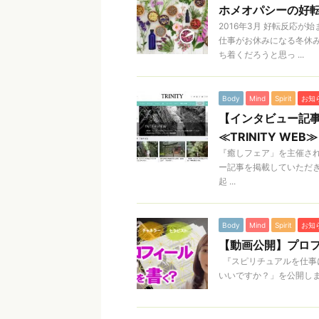
ホメオパシーの好転反
2016年3月 好転反応
仕事がお休みになる冬休
ち着くだろうと思っ ...
Body
Mind
Spirit
お知
【インタビュー記
≪TRINITY WEB≫
『癒しフェア」を主催されて
ー記事を掲載していただ
起 ...
Body
Mind
Spirit
お知
【動画公開】プロ
『スピリチュアルを仕事
いいですか？」を公開しまし