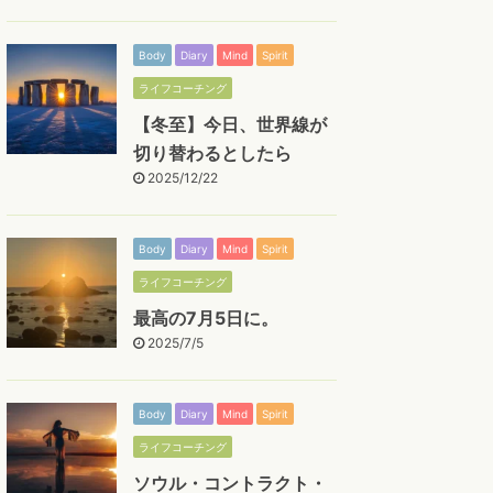
Body
Diary
Mind
Spirit
ライフコーチング
【冬至】今日、世界線が
切り替わるとしたら
2025/12/22
Body
Diary
Mind
Spirit
ライフコーチング
最高の7月5日に。
2025/7/5
Body
Diary
Mind
Spirit
ライフコーチング
ソウル・コントラクト・