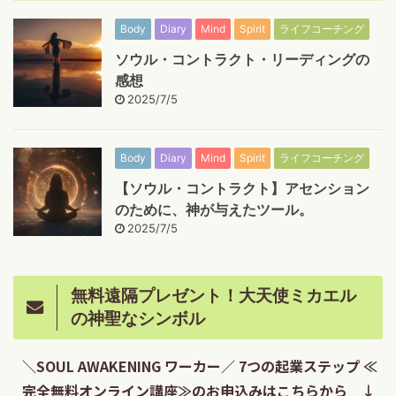
Body
Diary
Mind
Spirit
ライフコーチング
ソウル・コントラクト・リーディングの
感想
2025/7/5
Body
Diary
Mind
Spirit
ライフコーチング
【ソウル・コントラクト】アセンション
のために、神が与えたツール。
2025/7/5
無料遠隔プレゼント！大天使ミカエル
の神聖なシンボル
＼SOUL AWAKENING ワーカー／ 7つの起業ステップ ≪
完全無料オンライン講座≫のお申込みはこちらから ↓