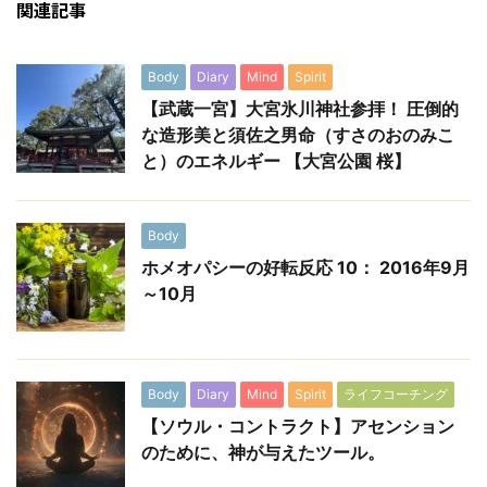
関連記事
Body
Diary
Mind
Spirit
【武蔵一宮】大宮氷川神社参拝！ 圧倒的
な造形美と須佐之男命（すさのおのみこ
と）のエネルギー 【大宮公園 桜】
Body
ホメオパシーの好転反応 10： 2016年9月
～10月
Body
Diary
Mind
Spirit
ライフコーチング
【ソウル・コントラクト】アセンション
のために、神が与えたツール。