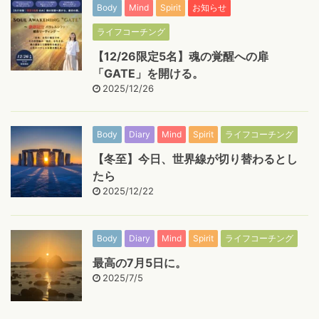
Body
Mind
Spirit
お知らせ
ライフコーチング
【12/26限定5名】魂の覚醒への扉
「GATE」を開ける。
2025/12/26
Body
Diary
Mind
Spirit
ライフコーチング
【冬至】今日、世界線が切り替わるとし
たら
2025/12/22
Body
Diary
Mind
Spirit
ライフコーチング
最高の7月5日に。
2025/7/5