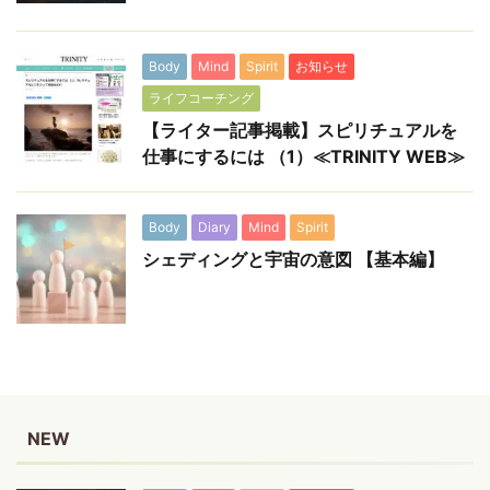
Body
Mind
Spirit
お知らせ
ライフコーチング
【ライター記事掲載】スピリチュアルを
仕事にするには （1）≪TRINITY WEB≫
Body
Diary
Mind
Spirit
シェディングと宇宙の意図 【基本編】
NEW