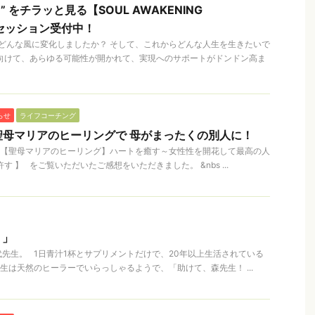
” をチラッと見る【SOUL AWAKENING
験セッション受付中！
はどんな風に変化しましたか？ そして、これからどんな人生を生きたいで
に向けて、あらゆる可能性が開かれて、実現へのサポートがドンドン高ま
らせ
ライフコーチング
母マリアのヒーリングで 母がまったくの別人に！
 【聖母マリアのヒーリング】ハートを癒す～女性性を開花して最高の人
す 】 をご覧いただいたご感想をいただきました。 &nbs ...
！」
先生。 1日青汁1杯とサプリメントだけで、20年以上生活されている
生は天然のヒーラーでいらっしゃるようで、「助けて、森先生！ ...