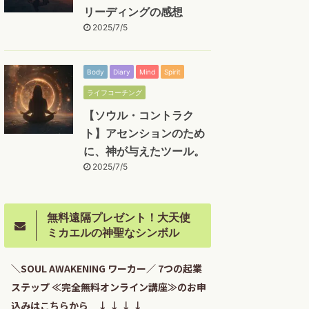
リーディングの感想
2025/7/5
Body
Diary
Mind
Spirit
ライフコーチング
【ソウル・コントラク
ト】アセンションのため
に、神が与えたツール。
2025/7/5
無料遠隔プレゼント！大天使
ミカエルの神聖なシンボル
＼SOUL AWAKENING ワーカー／ 7つの起業
ステップ ≪完全無料オンライン講座≫のお申
込みはこちらから ↓ ↓ ↓ ↓