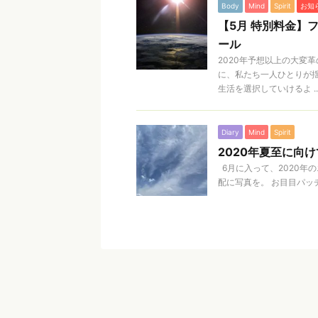
Body
Mind
Spirit
お知
【5月 特別料金】
ール
2020年予想以上の大変
に、私たち一人ひとりが
生活を選択していけるよ ..
Diary
Mind
Spirit
2020年夏至に向
6月に入って、2020年
配に写真を。 お目目パッチ