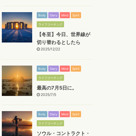
Body
Diary
Mind
Spirit
ライフコーチング
【冬至】今日、世界線が
切り替わるとしたら
2025/12/22
Body
Diary
Mind
Spirit
ライフコーチング
最高の7月5日に。
2025/7/5
Body
Diary
Mind
Spirit
ライフコーチング
ソウル・コントラクト・