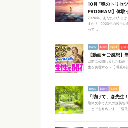
10月 ”魂のトリセツ
PROGRAM】体
2020年、あなたの人生
すか？ 2020年の後半
って ...
Body
Mind
Spirit
お知
【動画★ご感想】聖
以前に公開しました動画
生を実現する～【 母親を許
Body
Diary
Spirit
「助けて、森先生
龍体文字で人気の森美智代
ことでも有名です。 森先