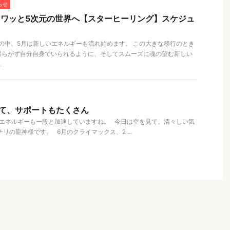
らせ
フワッと5次元の世界へ【スターヒーリング】スケジュ
革の中、5月は新しいエネルギーも流れ始めます。 この大きな移行のとき
揺らがず自分自身でいられるように、そしてスムーズに魂の望む新しい
.
けて、サポートもたくさん
のエネルギーも一段と加速していますね。 今日は空を見て、清々しい気
リの龍神様です。 6月のクライマックス、2 ...