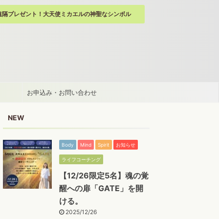
遠隔プレゼント！大天使ミカエルの神聖なシンボル
お申込み・お問い合わせ
NEW
Body
Mind
Spirit
お知らせ
ライフコーチング
【12/26限定5名】魂の覚
醒への扉「GATE」を開
ける。
2025/12/26