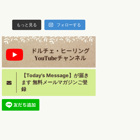
もっと見る
フォローする
【Today's Message】が届き
ます 無料メールマガジンご登
録