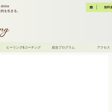
olce
無料
魂の目的を生きる。
て
ヒーリング&コーチング
総合プログラム
アクセス