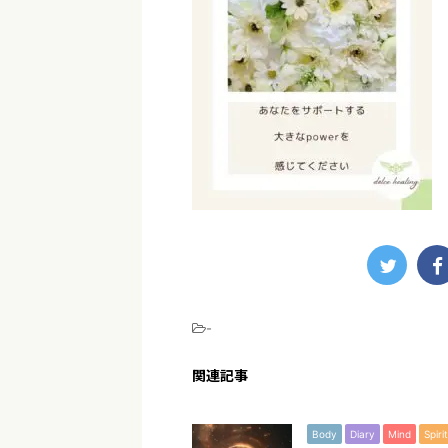
-
関連記事
Body
Diary
Mind
Spirit