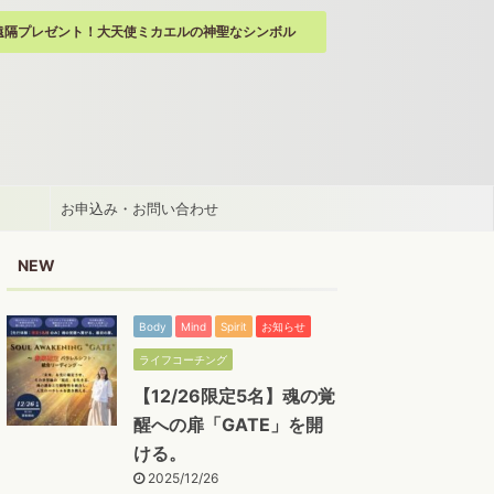
遠隔プレゼント！大天使ミカエルの神聖なシンボル
お申込み・お問い合わせ
NEW
Body
Mind
Spirit
お知らせ
ライフコーチング
【12/26限定5名】魂の覚
醒への扉「GATE」を開
ける。
2025/12/26