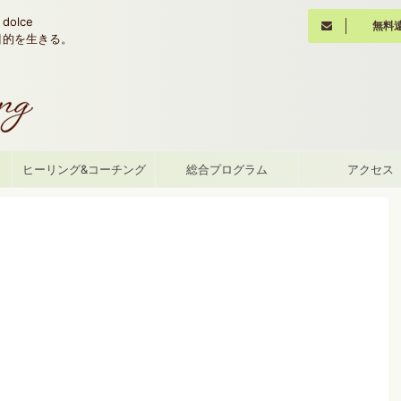
olce
無料
魂の目的を生きる。
て
ヒーリング&コーチング
総合プログラム
アクセス