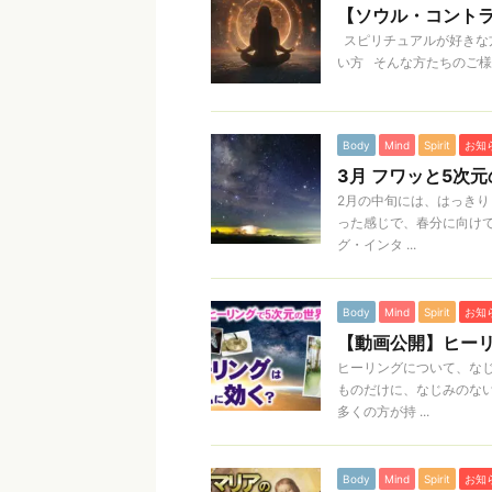
【ソウル・コント
スピリチュアルが好きな方
い方 そんな方たちのご様
Body
Mind
Spirit
お知
3月 フワッと5次
2月の中旬には、はっきり
った感じで、春分に向け
グ・インタ ...
Body
Mind
Spirit
お知
【動画公開】ヒー
ヒーリングについて、な
ものだけに、なじみのな
多くの方が持 ...
Body
Mind
Spirit
お知