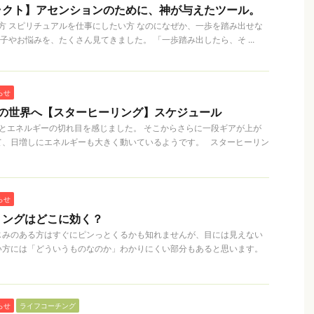
ラクト】アセンションのために、神が与えたツール。
 スピリチュアルを仕事にしたい方 なのになぜか、一歩を踏み出せな
子やお悩みを、たくさん見てきました。 「一歩踏み出したら、そ ...
らせ
元の世界へ【スターヒーリング】スケジュール
とエネルギーの切れ目を感じました。 そこからさらに一段ギアが上が
て、日増しにエネルギーも大きく動いているようです。 スターヒーリン
らせ
リングはどこに効く？
じみのある方はすぐにピンっとくるかも知れませんが、目には見えない
い方には「どういうものなのか」わかりにくい部分もあると思います。
らせ
ライフコーチング