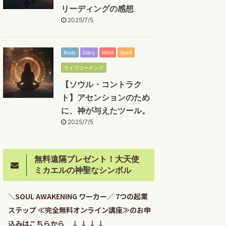
リーディングの感想
2025/7/5
Body
Diary
Mind
Spirit
ライフコーチング
【ソウル・コントラク
ト】アセンションのため
に、神が与えたツール。
2025/7/5
無料遠隔プレゼント！大天使
ミカエルの神聖なシンボル
＼SOUL AWAKENING ワーカー／ 7つの起業
ステップ ≪完全無料オンライン講座≫のお申
込みはこちらから ↓ ↓ ↓ ↓