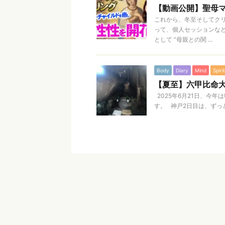
【動画公開】聖母
これから、冬至そしてクリ
って、個人セッションな
として ”母親との関 ...
Body
Diary
Mind
Spirit
【夏至】六甲比命
2025年6月21日、今
す。 神戸2日目は、ずっと