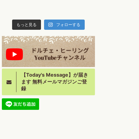
もっと見る
フォローする
【Today's Message】が届き
ます 無料メールマガジンご登
録