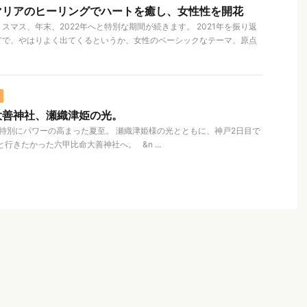
マリアのヒーリングでハートを癒し、女性性を開花
スマス、年末、2022年へと特別な期間が続きます。 2021年を振り返
どで、やはりよく出てくるというか、女性のベーシックなテーマ、原点
大善神社、瀬織津姫の光。
年は特別にパワーの高まった夏至。 瀬織津姫様の光とともに、神戸2日目で
行きたかった六甲比命大善神社へ。 &n ...