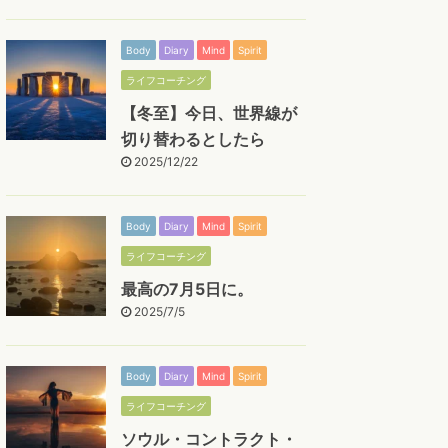
Body
Diary
Mind
Spirit
ライフコーチング
【冬至】今日、世界線が
切り替わるとしたら
2025/12/22
Body
Diary
Mind
Spirit
ライフコーチング
最高の7月5日に。
2025/7/5
Body
Diary
Mind
Spirit
ライフコーチング
ソウル・コントラクト・