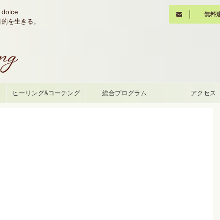
olce
無料
魂の目的を生きる。
て
ヒーリング&コーチング
総合プログラム
アクセス