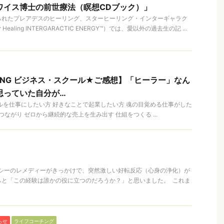
ワイス博士の前世療法（瞑想CDブック）」
られたプレアデスのヒーリング、スターヒーリング・インターギャラク
ealing INTERGARACTIC ENERGY™）では、愛以外の過去生の記 ...
ENING ビジネス・スクール★ご感想】「ヒーラー」なん
思っていた自分が…
ルを仕事にしたい方 好きなことで起業したい方 魂の目覚める仕事がした
ながり ゼロから継続的な売上を生み出す 仕組をつくる ...
オパシーのレメディーがきっかけで、突然激しい好転反応（心身の浄化）が
ふと「この経験は誰かの役に立つのだろうか？」と思いました。 これま
らせ
ライフコーチング