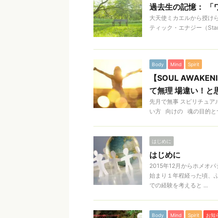
過去生の記憶： 「
大天使ミカエルから授け
ティック・エナジー（Star H
Body
Mind
Spirit
【SOUL AWAK
て無理 場違い！と
先月で無事 スピリチュア
い方 向けの 魂の目的とつ
はじめに
はじめに
2015年12月からホメ
始まり１年程経った頃、
での経験を考えると ...
Body
Mind
Spirit
お知