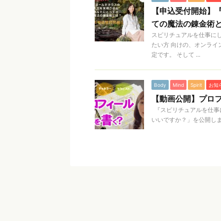
【申込受付開始】『
ての魔法の錬金術
スピリチュアルを仕事にし
たい方 向けの、オンライ
定です。 そして ...
Body
Mind
Spirit
お知
【動画公開】プロ
『スピリチュアルを仕事
いいですか？」を公開しまし