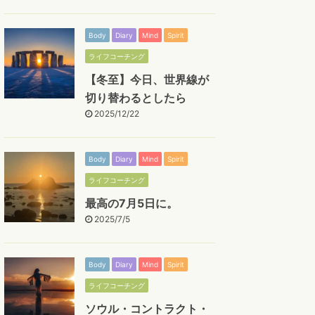
Body
Diary
Mind
Spirit
ライフコーチング
【冬至】今日、世界線が
切り替わるとしたら
2025/12/22
Body
Diary
Mind
Spirit
ライフコーチング
最高の7月5日に。
2025/7/5
Body
Diary
Mind
Spirit
ライフコーチング
ソウル・コントラクト・