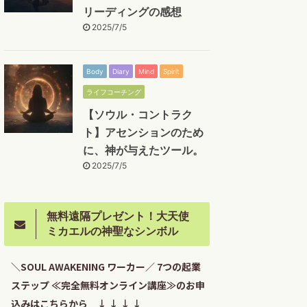
リーディングの感想
2025/7/5
Body
Diary
Mind
Spirit
ライフコーチング
【ソウル・コントラク
ト】アセンションのため
に、神が与えたツール。
2025/7/5
無料遠隔プレゼント！大天使
ミカエルの神聖なシンボル
＼SOUL AWAKENING ワーカー／ 7つの起業
ステップ ≪完全無料オンライン講座≫のお申
込みはこちらから ↓ ↓ ↓ ↓