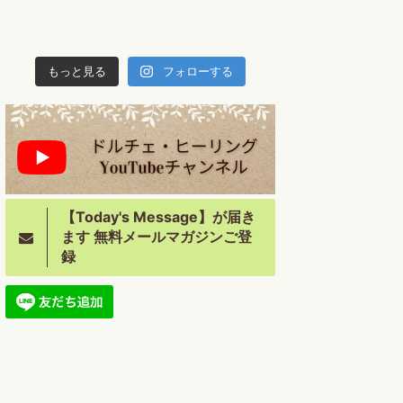
もっと見る
フォローする
【Today's Message】が届き
ます 無料メールマガジンご登
録