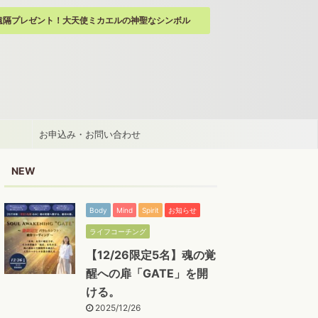
遠隔プレゼント！大天使ミカエルの神聖なシンボル
お申込み・お問い合わせ
NEW
Body
Mind
Spirit
お知らせ
ライフコーチング
【12/26限定5名】魂の覚
醒への扉「GATE」を開
ける。
2025/12/26