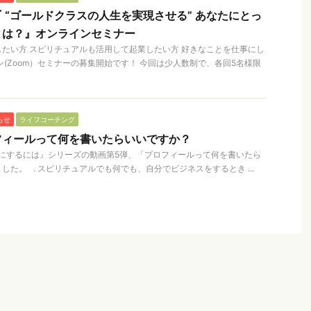
 “ゴールドクラスの人生を実現させる” あなたにとっ
とは？』オンラインセミナー
たい方 スピリチュアルも活用して起業したい方 好きなことを仕事にし
ン(Zoom）セミナーの募集開始です！ 今回は少人数制で、各回5名様限
らせ
ライフコーチング
フィールって何を書いたらいいですか？
にするには』シリーズの動画第5弾、「プロフィールって何を書いたら
た。 . スピリチュアルでも何でも、自分でビジネスをするとき ...