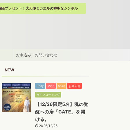
遠隔プレゼント！大天使ミカエルの神聖なシンボル
お申込み・お問い合わせ
NEW
Body
Mind
Spirit
お知らせ
ライフコーチング
【12/26限定5名】魂の覚
醒への扉「GATE」を開
ける。
2025/12/26