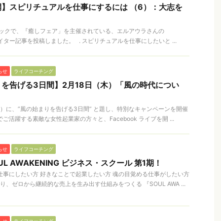
】スピリチュアルを仕事にするには （6）：大志を
ックで、『癒しフェア」を主催されている、エルアウラさんの
、ライター記事を投稿しました。 . スピリチュアルを仕事にしたいと ...
らせ
ライフコーチング
を告げる3日間】2月18日（木）「風の時代につい
（木）に、”風の始まりを告げる3日間” と題し、特別なキャンペーンを開催
ご活躍する素敵な女性起業家の方々と、Facebook ライブを開 ...
らせ
ライフコーチング
L AWAKENING ビジネス・スクール 第1期！
仕事にしたい方 好きなことで起業したい方 魂の目覚める仕事がしたい方
、ゼロから継続的な売上を生み出す仕組みをつくる 『SOUL AWA ...