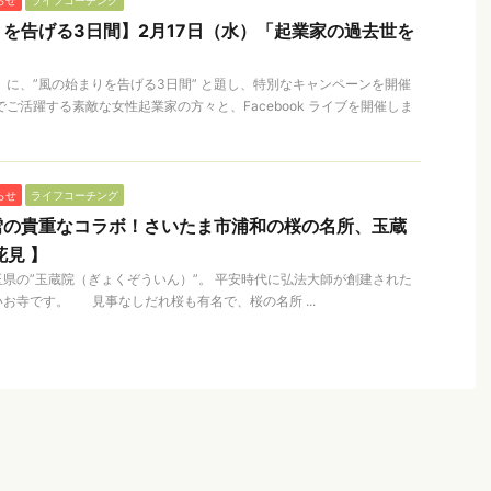
らせ
ライフコーチング
を告げる3日間】2月17日（水）「起業家の過去世を
木）に、”風の始まりを告げる3日間” と題し、特別なキャンペーンを開催
ご活躍する素敵な女性起業家の方々と、Facebook ライブを開催しま
らせ
ライフコーチング
雪の貴重なコラボ！さいたま市浦和の桜の名所、玉蔵
花見 】
県の”玉蔵院（ぎょくぞういん）”。 平安時代に弘法大師が創建された
お寺です。 見事なしだれ桜も有名で、桜の名所 ...