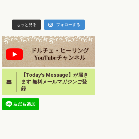
もっと見る
フォローする
【Today's Message】が届き
ます 無料メールマガジンご登
録