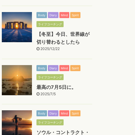
Body
Diary
Mind
Spirit
ライフコーチング
【冬至】今日、世界線が
切り替わるとしたら
2025/12/22
Body
Diary
Mind
Spirit
ライフコーチング
最高の7月5日に。
2025/7/5
Body
Diary
Mind
Spirit
ライフコーチング
ソウル・コントラクト・