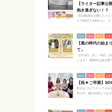
【ライター記事公開
抱き過ぎない！？
先日動画を公開したトピ
≪TRINITY WEB≫に
Body
Mind
Spirit
お知
【風の時代の始まり
て」
2月16日（火）-18日
します。 期間中は各分野で
Body
Mind
Spirit
お知
【祝★ご卒業】SOU
昨日は スピリチュアルを
向けの 魂の目的とつながり