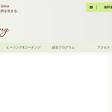
olce
無料
魂の目的を生きる。
て
ヒーリング&コーチング
総合プログラム
アクセス