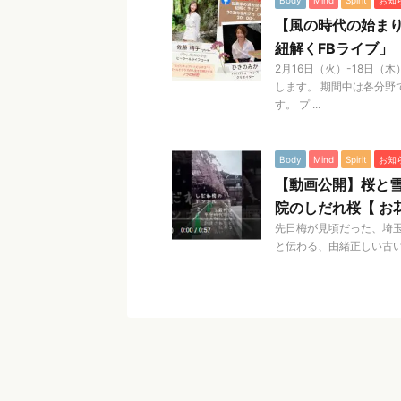
Body
Mind
Spirit
お知
【風の時代の始まり
紐解くFBライブ」
2月16日（火）-18日（
します。 期間中は各分野で
す。 プ ...
Body
Mind
Spirit
お知
【動画公開】桜と
院のしだれ桜【 お
先日梅が見頃だった、埼玉
と伝わる、由緒正しい古い