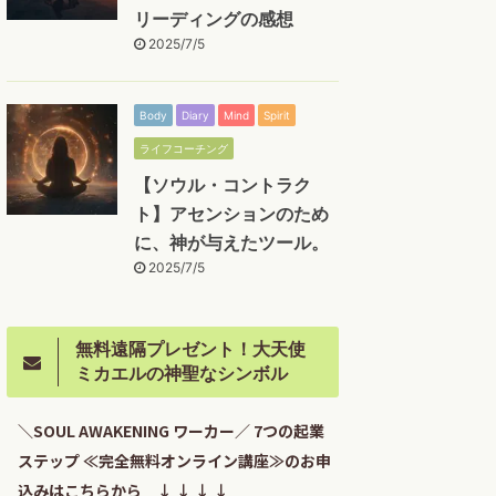
リーディングの感想
2025/7/5
Body
Diary
Mind
Spirit
ライフコーチング
【ソウル・コントラク
ト】アセンションのため
に、神が与えたツール。
2025/7/5
無料遠隔プレゼント！大天使
ミカエルの神聖なシンボル
＼SOUL AWAKENING ワーカー／ 7つの起業
ステップ ≪完全無料オンライン講座≫のお申
込みはこちらから ↓ ↓ ↓ ↓