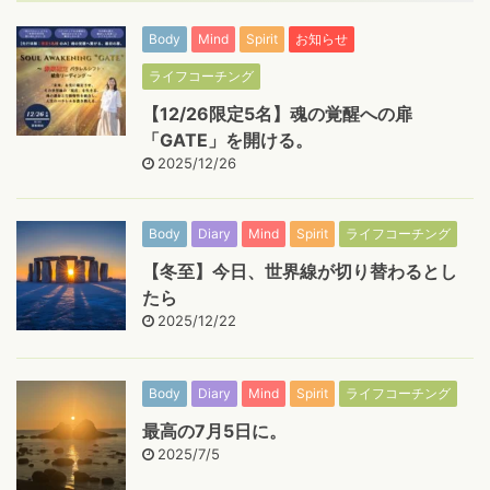
Body
Mind
Spirit
お知らせ
ライフコーチング
【12/26限定5名】魂の覚醒への扉
「GATE」を開ける。
2025/12/26
Body
Diary
Mind
Spirit
ライフコーチング
【冬至】今日、世界線が切り替わるとし
たら
2025/12/22
Body
Diary
Mind
Spirit
ライフコーチング
最高の7月5日に。
2025/7/5