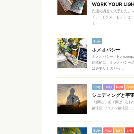
WORK YOUR L
先週の講座で入手した、レベ
ド。 イラストもメッセー
そ ...
Body
ホメオパシー
ホメオパシー（Homoe
結果的に、ホメオパシー
は必要なものだっ ...
Body
Diary
Mind
Spirit
シェディングと宇宙
前回と、前々回は をお
後遺症 ワクチン後遺症 につ
Body
Mind
Spirit
お知