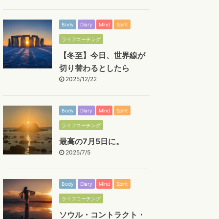
Body
Diary
Mind
Spirit
ライフコーチング
【冬至】今日、世界線が
切り替わるとしたら
2025/12/22
Body
Diary
Mind
Spirit
ライフコーチング
最高の7月5日に。
2025/7/5
Body
Diary
Mind
Spirit
ライフコーチング
ソウル・コントラクト・