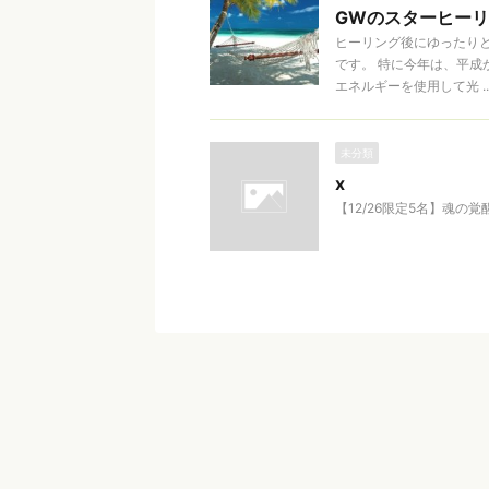
GWのスターヒー
ヒーリング後にゆったり
です。 特に今年は、平成
エネルギーを使用して光 ..
未分類
x
【12/26限定5名】魂の