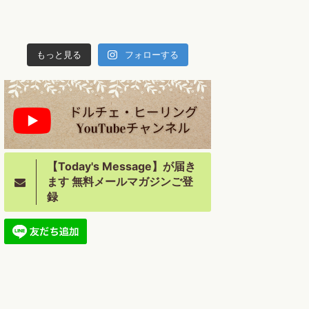
もっと見る
フォローする
【Today's Message】が届き
ます 無料メールマガジンご登
録