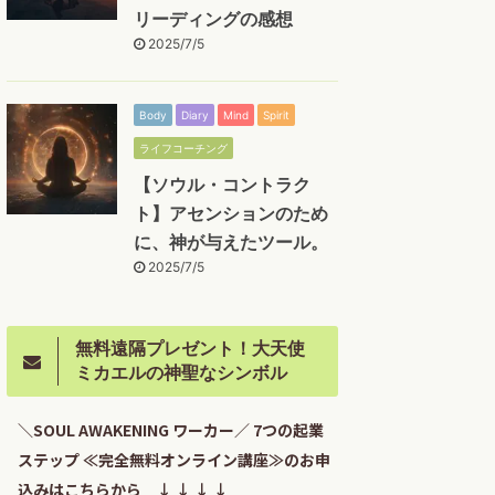
リーディングの感想
2025/7/5
Body
Diary
Mind
Spirit
ライフコーチング
【ソウル・コントラク
ト】アセンションのため
に、神が与えたツール。
2025/7/5
無料遠隔プレゼント！大天使
ミカエルの神聖なシンボル
＼SOUL AWAKENING ワーカー／ 7つの起業
ステップ ≪完全無料オンライン講座≫のお申
込みはこちらから ↓ ↓ ↓ ↓