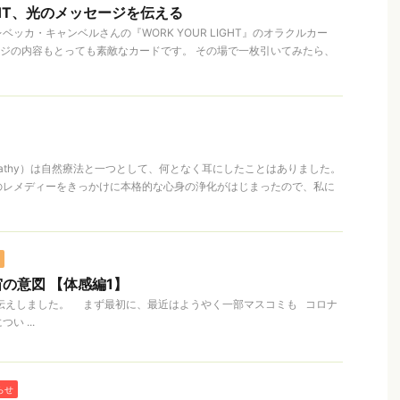
IGHT、光のメッセージを伝える
ッカ・キャンベルさんの『WORK YOUR LIGHT』のオラクルカー
ジの内容もとっても素敵なカードです。 その場で一枚引いてみたら、
opathy）は自然療法と一つとして、何となく耳にしたことはありました。
のレメディーをきっかけに本格的な心身の浄化がはじまったので、私に
の意図 【体感編1】
伝えしました。 まず最初に、最近はようやく一部マスコミも コロナ
い ...
らせ