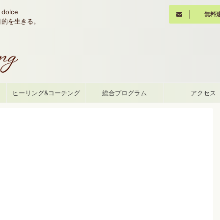
olce
無料
魂の目的を生きる。
て
ヒーリング&コーチング
総合プログラム
アクセス