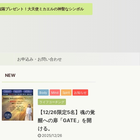
遠隔プレゼント！大天使ミカエルの神聖なシンボル
お申込み・お問い合わせ
NEW
Body
Mind
Spirit
お知らせ
ライフコーチング
【12/26限定5名】魂の覚
醒への扉「GATE」を開
ける。
2025/12/26