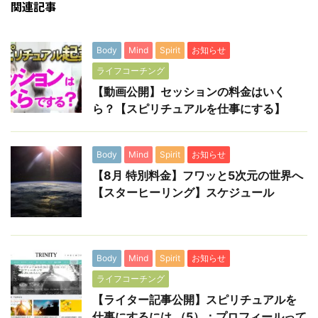
関連記事
Body
Mind
Spirit
お知らせ
ライフコーチング
【動画公開】セッションの料金はいく
ら？【スピリチュアルを仕事にする】
Body
Mind
Spirit
お知らせ
【8月 特別料金】フワッと5次元の世界へ
【スターヒーリング】スケジュール
Body
Mind
Spirit
お知らせ
ライフコーチング
【ライター記事公開】スピリチュアルを
仕事にするには （5）：プロフィールって