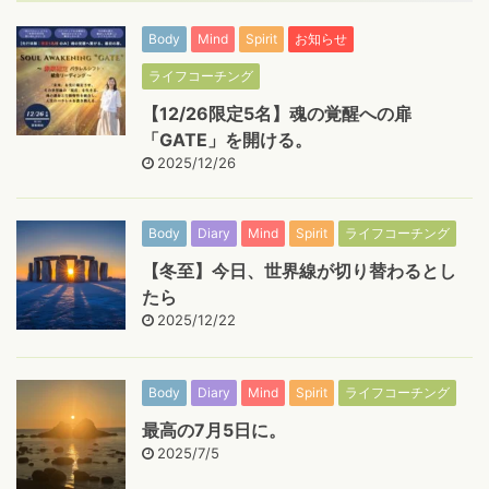
Body
Mind
Spirit
お知らせ
ライフコーチング
【12/26限定5名】魂の覚醒への扉
「GATE」を開ける。
2025/12/26
Body
Diary
Mind
Spirit
ライフコーチング
【冬至】今日、世界線が切り替わるとし
たら
2025/12/22
Body
Diary
Mind
Spirit
ライフコーチング
最高の7月5日に。
2025/7/5