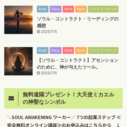
Body
Diary
Mind
Spirit
ライフコーチング
ソウル・コントラクト・リーディングの
感想
2025/7/5
Body
Diary
Mind
Spirit
ライフコーチング
【ソウル・コントラクト】アセンション
のために、神が与えたツール。
2025/7/5
無料遠隔プレゼント！大天使ミカエル
の神聖なシンボル
＼SOUL AWAKENING ワーカー／ 7つの起業ステップ ≪
完全無料オンライン講座≫のお申込みはこちらから ↓