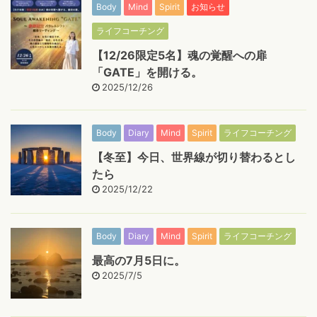
Body
Mind
Spirit
お知らせ
ライフコーチング
【12/26限定5名】魂の覚醒への扉
「GATE」を開ける。
2025/12/26
Body
Diary
Mind
Spirit
ライフコーチング
【冬至】今日、世界線が切り替わるとし
たら
2025/12/22
Body
Diary
Mind
Spirit
ライフコーチング
最高の7月5日に。
2025/7/5