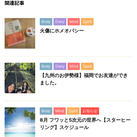
関連記事
Body
Diary
Mind
Spirit
火傷にホメオパシー
Body
Diary
Mind
Spirit
【九州のお伊勢様】福岡でお友達ができ
ました。
Body
Mind
Spirit
お知らせ
8月 フワッと5次元の世界へ【スターヒー
リング】スケジュール