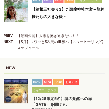
Body
Diary
Mind
Spirit
ライフコーチング
【箱根三社参り3】九頭龍神社本宮～龍神
様たちの大きな愛～
PREV
【動画公開】大志を抱き過ぎない！？
NEXT
【5月】フワッと5次元の世界へ【スターヒーリング】
スケジュール
NEW
Body
Mind
Spirit
お知らせ
ライフコーチング
【12/26限定5名】魂の覚醒への扉
「GATE」を開ける。