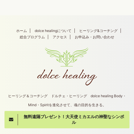
ホーム
dolce healingについて
ヒーリング&コーチング
総合プログラム
アクセス
お申込み・お問い合わせ
ヒーリング＆コーチング ドルチェ・ヒーリング dolce healing Body・
Mind・Spiritを進化させて、魂の目的を生きる。
無料遠隔プレゼント！大天使ミカエルの神聖なシンボ
Copyright© dolce healing , 2026 All Rights
ル
Reserved.