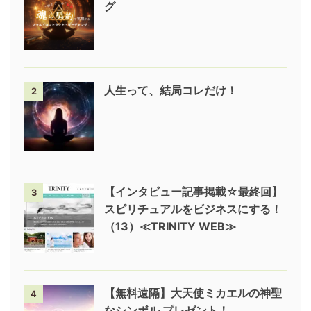
グ
人生って、結局コレだけ！
2
【インタビュー記事掲載☆最終回】
3
スピリチュアルをビジネスにする！
（13）≪TRINITY WEB≫
【無料遠隔】大天使ミカエルの神聖
4
なシンボル プレゼント！