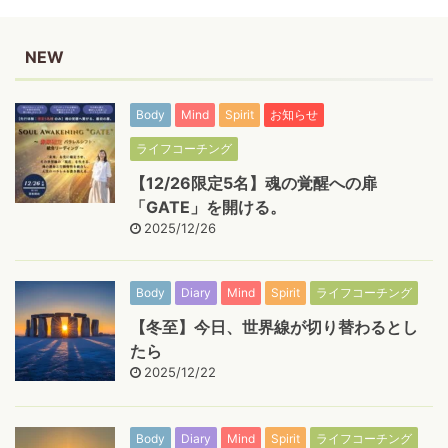
NEW
Body
Mind
Spirit
お知らせ
ライフコーチング
【12/26限定5名】魂の覚醒への扉
「GATE」を開ける。
2025/12/26
Body
Diary
Mind
Spirit
ライフコーチング
【冬至】今日、世界線が切り替わるとし
たら
2025/12/22
Body
Diary
Mind
Spirit
ライフコーチング