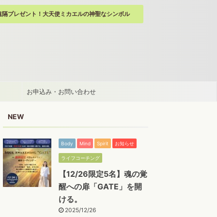
遠隔プレゼント！大天使ミカエルの神聖なシンボル
お申込み・お問い合わせ
NEW
Body
Mind
Spirit
お知らせ
ライフコーチング
【12/26限定5名】魂の覚
醒への扉「GATE」を開
ける。
2025/12/26