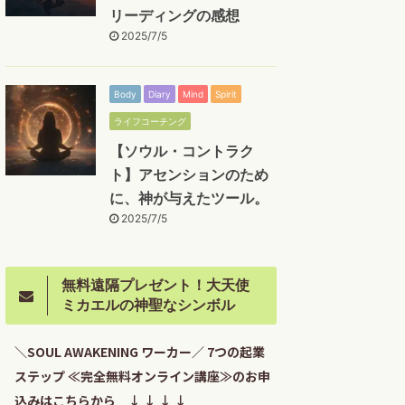
リーディングの感想
2025/7/5
Body
Diary
Mind
Spirit
ライフコーチング
【ソウル・コントラク
ト】アセンションのため
に、神が与えたツール。
2025/7/5
無料遠隔プレゼント！大天使
ミカエルの神聖なシンボル
＼SOUL AWAKENING ワーカー／ 7つの起業
ステップ ≪完全無料オンライン講座≫のお申
込みはこちらから ↓ ↓ ↓ ↓