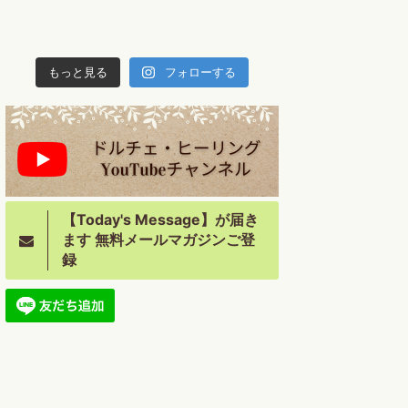
もっと見る
フォローする
【Today's Message】が届き
ます 無料メールマガジンご登
録