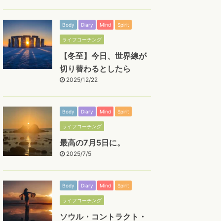
Body
Diary
Mind
Spirit
ライフコーチング
【冬至】今日、世界線が
切り替わるとしたら
2025/12/22
Body
Diary
Mind
Spirit
ライフコーチング
最高の7月5日に。
2025/7/5
Body
Diary
Mind
Spirit
ライフコーチング
ソウル・コントラクト・