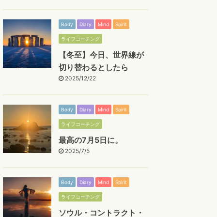
Body
Diary
Mind
Spirit
ライフコーチング
【冬至】今日、世界線が
切り替わるとしたら
2025/12/22
Body
Diary
Mind
Spirit
ライフコーチング
最高の7月5日に。
2025/7/5
Body
Diary
Mind
Spirit
ライフコーチング
ソウル・コントラクト・