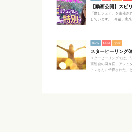
【動画公開】スピ
『癒しフェア」を主催されて
しています。 今後、出
...
Body
Mind
Spirit
スターヒーリング体
スターヒーリングでは、5
宙連合の司令官・アシュ
トンさんに伝授された、と .