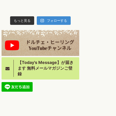
もっと見る
フォローする
【Today's Message】が届き
ます 無料メールマガジンご登
録