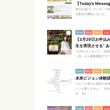
【Today's Me
毎日お届けしている『Toda
も配信を開始しました。 思
Body
Mind
Spirit
お知
【3月29日お申込
生を実現させる” 
お待たせしました！ 前回
（月）から募集開始です！
Body
Mind
Spirit
ライ
未来ビジョン体験
ワクワク幸せな最高の未
シンも要りません。 自
す。 &n ...
Body
Mind
Spirit
お知