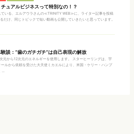
リチュアルビジネスって特別なの！？
いる、エルアウラさんの≪TRINITY WEB≫に、ライター記事を投稿
来るだけ、同じトピックで短い動画も公開していきたいと思っています。
験談：”歯のガチガチ”は自己表現の解放
次元から12次元のエネルギーを使用します。 スターヒーリングは、宇
タールから依頼を受けた大天使ミカエルにより、米国・ケリー・ハンプ
..