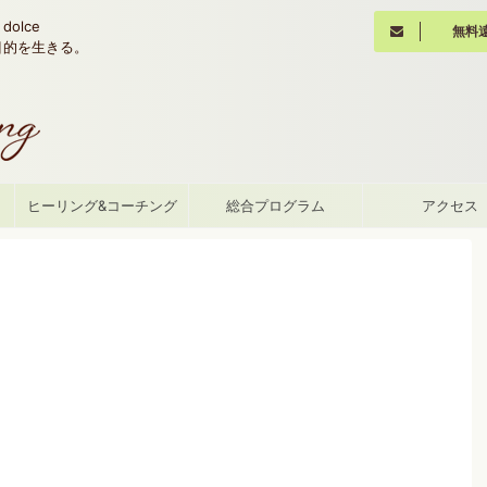
olce
無料
魂の目的を生きる。
て
ヒーリング&コーチング
総合プログラム
アクセス