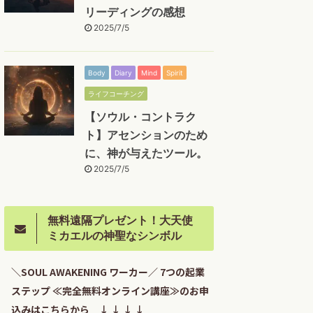
リーディングの感想
2025/7/5
Body
Diary
Mind
Spirit
ライフコーチング
【ソウル・コントラク
ト】アセンションのため
に、神が与えたツール。
2025/7/5
無料遠隔プレゼント！大天使
ミカエルの神聖なシンボル
＼SOUL AWAKENING ワーカー／ 7つの起業
ステップ ≪完全無料オンライン講座≫のお申
込みはこちらから ↓ ↓ ↓ ↓