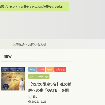
遠隔プレゼント！大天使ミカエルの神聖なシンボル
お申込み・お問い合わせ
NEW
Body
Mind
Spirit
お知らせ
ライフコーチング
【12/26限定5名】魂の覚
醒への扉「GATE」を開
ける。
2025/12/26