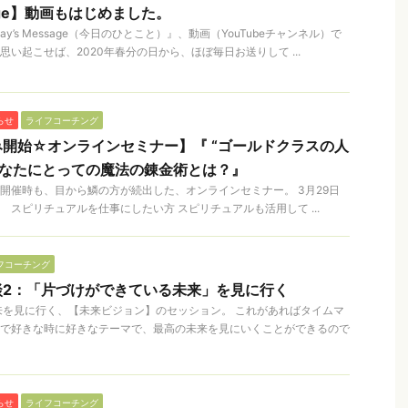
ssage】動画もはじめました。
y’s Message（今日のひとこと）』、動画（YouTubeチャンネル）で
い起こせば、2020年春分の日から、ほぼ毎日お送りして ...
らせ
ライフコーチング
み開始☆オンラインセミナー】『 “ゴールドクラスの人
あなたにとっての魔法の錬金術とは？』
開催時も、目から鱗の方が続出した、オンラインセミナー。 3月29日
 スピリチュアルを仕事にしたい方 スピリチュアルも活用して ...
フコーチング
談2：「片づけができている未来」を見に行く
来を見に行く、【未来ビジョン】のセッション。 これがあればタイムマ
分で好きな時に好きなテーマで、最高の未来を見にいくことができるので
らせ
ライフコーチング