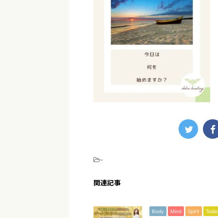
-
関連記事
Body
Mind
Spirit
Toda