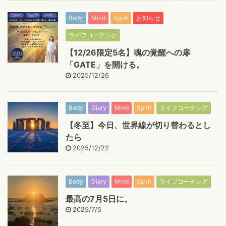
Body
Mind
Spirit
お知らせ
ライフコーチング
【12/26限定5名】魂の覚醒への扉
「GATE」を開ける。
2025/12/26
Body
Diary
Mind
Spirit
ライフコーチング
【冬至】今日、世界線が切り替わるとし
たら
2025/12/22
Body
Diary
Mind
Spirit
ライフコーチング
最高の7月5日に。
2025/7/5