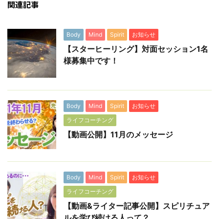
関連記事
Body
Mind
Spirit
お知らせ
【スターヒーリング】対面セッション1名
様募集中です！
Body
Mind
Spirit
お知らせ
ライフコーチング
【動画公開】11月のメッセージ
Body
Mind
Spirit
お知らせ
ライフコーチング
【動画&ライター記事公開】スピリチュア
ルを学び続ける人って？