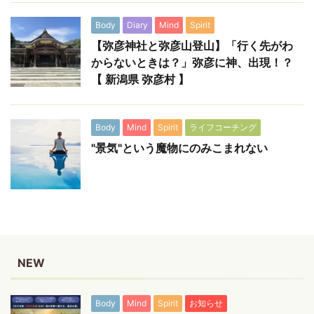
Body
Diary
Mind
Spirit
【弥彦神社と弥彦山登山】「行く先がわ
からないときは？」弥彦に神、出現！？
【 新潟県 弥彦村 】
Body
Mind
Spirit
ライフコーチング
"景気"という魔物にのみこまれない
NEW
Body
Mind
Spirit
お知らせ