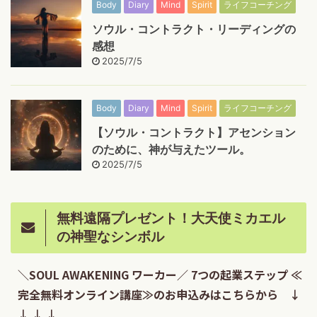
Body
Diary
Mind
Spirit
ライフコーチング
ソウル・コントラクト・リーディングの
感想
2025/7/5
Body
Diary
Mind
Spirit
ライフコーチング
【ソウル・コントラクト】アセンション
のために、神が与えたツール。
2025/7/5
無料遠隔プレゼント！大天使ミカエル
の神聖なシンボル
＼SOUL AWAKENING ワーカー／ 7つの起業ステップ ≪
完全無料オンライン講座≫のお申込みはこちらから ↓
↓ ↓ ↓