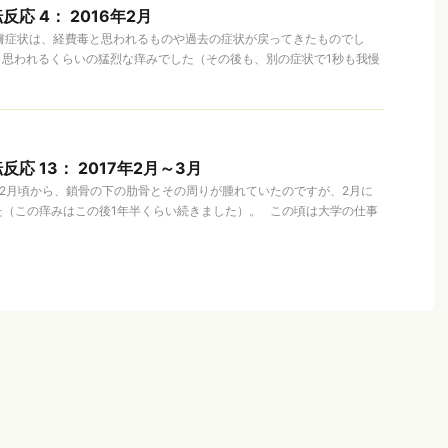
応 4： 2016年2月
の皮膚症状は、経費毒と思われるものや過去の症状が戻ってきたものでし
と思われるくらいの猛烈な痒みでした（その後も、別の症状で1秒も我慢
応 13： 2017年2月～3月
16年12月頃から、鎖骨の下の肋骨とその周りが腫れていたのですが、2月に
た（この痒みはこの後1年半くらい続きました）。 この頃は大学の仕事