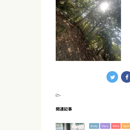
-
関連記事
Body
Diary
Mind
Spirit