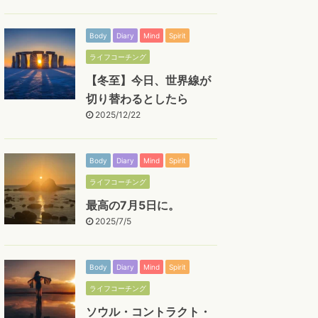
Body
Diary
Mind
Spirit
ライフコーチング
【冬至】今日、世界線が
切り替わるとしたら
2025/12/22
Body
Diary
Mind
Spirit
ライフコーチング
最高の7月5日に。
2025/7/5
Body
Diary
Mind
Spirit
ライフコーチング
ソウル・コントラクト・