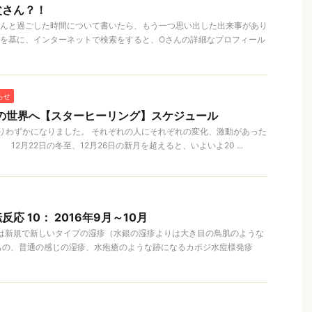
父さん？！
さんと過ごした時間について書いたら、もう一つ思い出した出来事があり
報を基に、インターネットで検索をすると、Oさんの詳細なプロフィール
らせ
元の世界へ【スターヒーリング】スケジュール
も残りわずかになりました。 それぞれの人にそれぞれの変化、激動があった
 12月22日の冬至、12月26日の新月を超えると、いよいよ20 ...
応 10： 2016年9月～10月
この頃は新規で新しいタイプの湿疹（水銀の湿疹よりは大き目の鳥肌のような
もの、普通の感じの湿疹、水疱瘡のような跡になるカポジ水痘様発疹