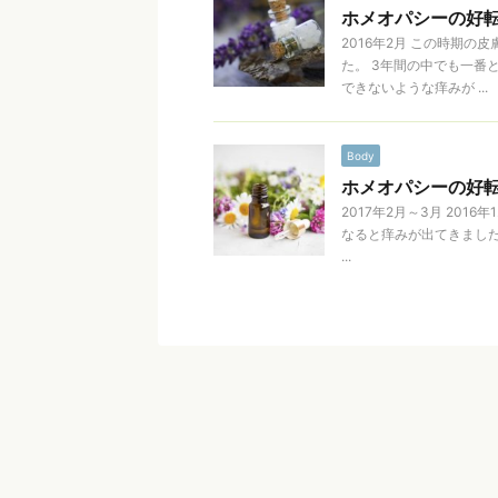
ホメオパシーの好転反
2016年2月 この時期
た。 3年間の中でも一番
できないような痒みが ...
Body
ホメオパシーの好転反
2017年2月～3月 20
なると痒みが出てきまし
...