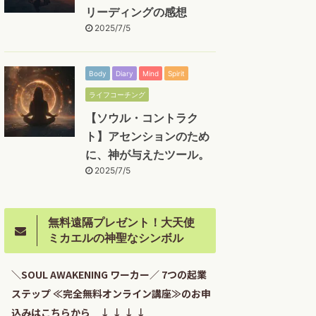
リーディングの感想
2025/7/5
Body
Diary
Mind
Spirit
ライフコーチング
【ソウル・コントラク
ト】アセンションのため
に、神が与えたツール。
2025/7/5
無料遠隔プレゼント！大天使
ミカエルの神聖なシンボル
＼SOUL AWAKENING ワーカー／ 7つの起業
ステップ ≪完全無料オンライン講座≫のお申
込みはこちらから ↓ ↓ ↓ ↓