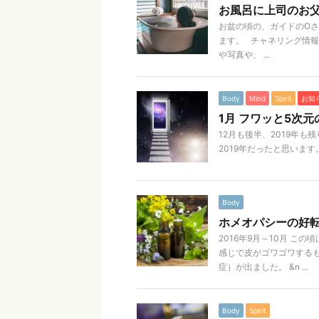
お風呂に上司のお
お盆の頃の、ガイドのO
ます。 チャネリング情
や写真や、 ...
Body
Mind
Spirit
お知
1月 フワッと5次
12月も後半、2019年
2019年だったと思います。
Body
ホメオパシーの好転反
2016年9月～10月 
感じで皮がゴワゴワする
症）が出ました。 &n ...
Body
Spirit