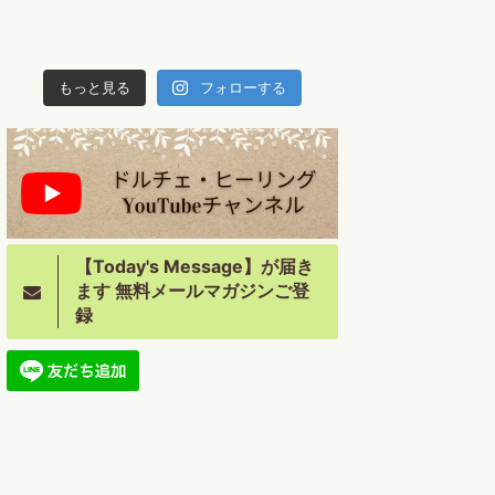
もっと見る
フォローする
【Today's Message】が届き
ます 無料メールマガジンご登
録