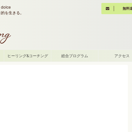
olce
無料
魂の目的を生きる。
て
ヒーリング&コーチング
総合プログラム
アクセス