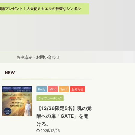
遠隔プレゼント！大天使ミカエルの神聖なシンボル
お申込み・お問い合わせ
NEW
Body
Mind
Spirit
お知らせ
ライフコーチング
【12/26限定5名】魂の覚
醒への扉「GATE」を開
ける。
2025/12/26