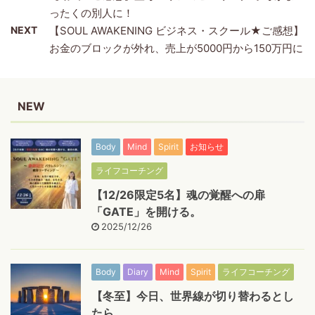
ったくの別人に！
NEXT
【SOUL AWAKENING ビジネス・スクール★ご感想】
お金のブロックが外れ、売上が5000円から150万円に
NEW
Body
Mind
Spirit
お知らせ
ライフコーチング
【12/26限定5名】魂の覚醒への扉
「GATE」を開ける。
2025/12/26
Body
Diary
Mind
Spirit
ライフコーチング
【冬至】今日、世界線が切り替わるとし
たら