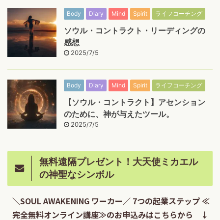
Body
Diary
Mind
Spirit
ライフコーチング
ソウル・コントラクト・リーディングの
感想
2025/7/5
Body
Diary
Mind
Spirit
ライフコーチング
【ソウル・コントラクト】アセンション
のために、神が与えたツール。
2025/7/5
無料遠隔プレゼント！大天使ミカエル
の神聖なシンボル
＼SOUL AWAKENING ワーカー／ 7つの起業ステップ ≪
完全無料オンライン講座≫のお申込みはこちらから ↓