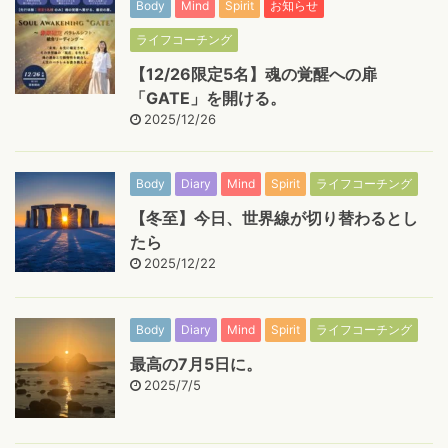
Body
Mind
Spirit
お知らせ
ライフコーチング
【12/26限定5名】魂の覚醒への扉
「GATE」を開ける。
2025/12/26
Body
Diary
Mind
Spirit
ライフコーチング
【冬至】今日、世界線が切り替わるとし
たら
2025/12/22
Body
Diary
Mind
Spirit
ライフコーチング
最高の7月5日に。
2025/7/5