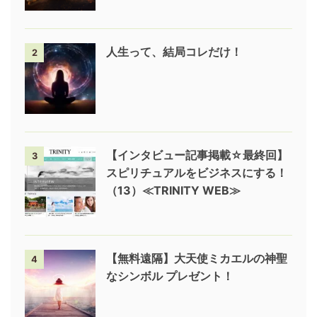
人生って、結局コレだけ！
2
【インタビュー記事掲載☆最終回】
3
スピリチュアルをビジネスにする！
（13）≪TRINITY WEB≫
【無料遠隔】大天使ミカエルの神聖
4
なシンボル プレゼント！