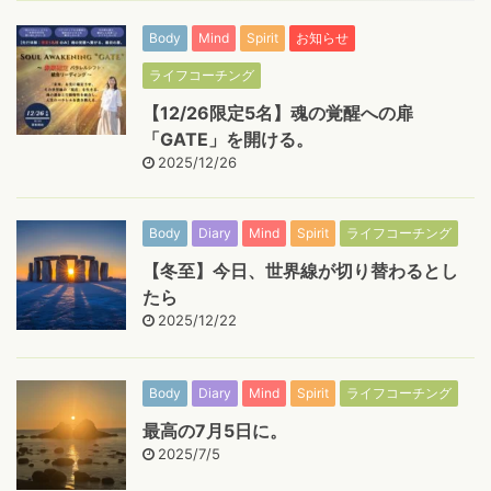
Body
Mind
Spirit
お知らせ
ライフコーチング
【12/26限定5名】魂の覚醒への扉
「GATE」を開ける。
2025/12/26
Body
Diary
Mind
Spirit
ライフコーチング
【冬至】今日、世界線が切り替わるとし
たら
2025/12/22
Body
Diary
Mind
Spirit
ライフコーチング
最高の7月5日に。
2025/7/5