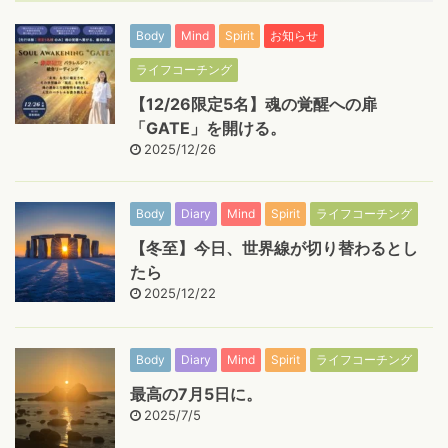
Body
Mind
Spirit
お知らせ
ライフコーチング
【12/26限定5名】魂の覚醒への扉
「GATE」を開ける。
2025/12/26
Body
Diary
Mind
Spirit
ライフコーチング
【冬至】今日、世界線が切り替わるとし
たら
2025/12/22
Body
Diary
Mind
Spirit
ライフコーチング
最高の7月5日に。
2025/7/5