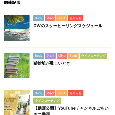
関連記事
Body
Mind
Spirit
お知らせ
GWのスターヒーリングスケジュール
Body
Diary
Mind
Spirit
ライフコーチング
断捨離が難しいとき
Body
Mind
Spirit
お知らせ
ライフコーチング
【動画公開】YouTubeチャンネルごあい
さつ動画