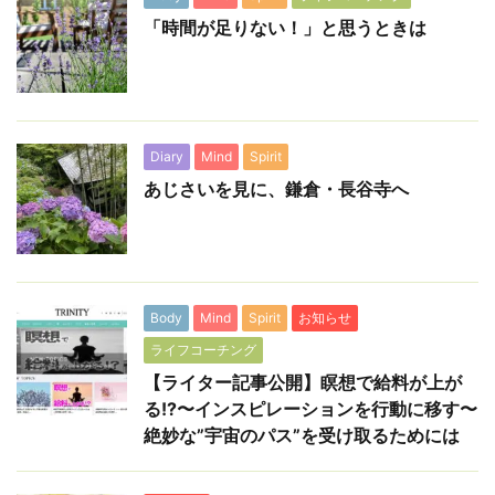
「時間が足りない！」と思うときは
Diary
Mind
Spirit
あじさいを見に、鎌倉・長谷寺へ
Body
Mind
Spirit
お知らせ
ライフコーチング
【ライター記事公開】瞑想で給料が上が
る!?〜インスピレーションを行動に移す〜
絶妙な”宇宙のパス”を受け取るためには