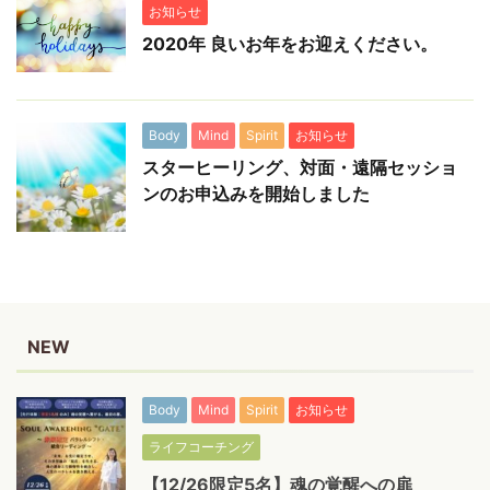
お知らせ
2020年 良いお年をお迎えください。
Body
Mind
Spirit
お知らせ
スターヒーリング、対面・遠隔セッショ
ンのお申込みを開始しました
NEW
Body
Mind
Spirit
お知らせ
ライフコーチング
【12/26限定5名】魂の覚醒への扉