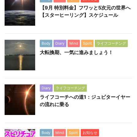
【9月 特別料金】フワッと5次元の世界へ
【スターヒーリング】スケジュール
Body
Diary
Mind
Spirit
ライフコーチング
大転換期、一気に進みましょう！
Diary
ライフコーチング
ライフコーチへの道1：ジュピターイヤー
の流れに乗る
Body
Mind
Spirit
お知らせ