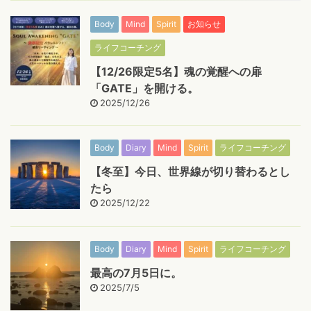
Body
Mind
Spirit
お知らせ
ライフコーチング
【12/26限定5名】魂の覚醒への扉
「GATE」を開ける。
2025/12/26
Body
Diary
Mind
Spirit
ライフコーチング
【冬至】今日、世界線が切り替わるとし
たら
2025/12/22
Body
Diary
Mind
Spirit
ライフコーチング
最高の7月5日に。
2025/7/5