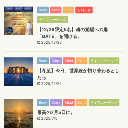
Body
Mind
Spirit
お知らせ
ライフコーチング
【12/26限定5名】魂の覚醒への扉
「GATE」を開ける。
2025/12/26
Body
Diary
Mind
Spirit
ライフコーチング
【冬至】今日、世界線が切り替わるとし
たら
2025/12/22
Body
Diary
Mind
Spirit
ライフコーチング
最高の7月5日に。
2025/7/5