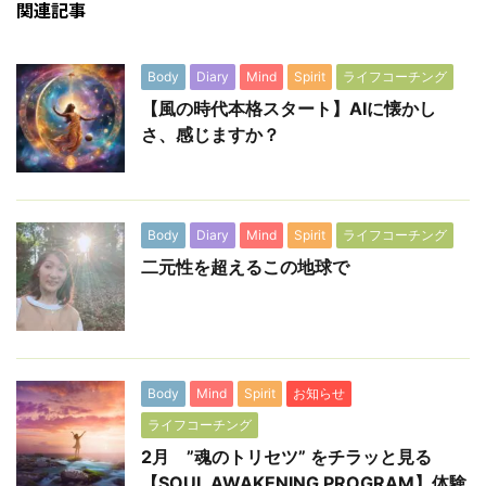
関連記事
Body
Diary
Mind
Spirit
ライフコーチング
【風の時代本格スタート】AIに懐かし
さ、感じますか？
Body
Diary
Mind
Spirit
ライフコーチング
二元性を超えるこの地球で
Body
Mind
Spirit
お知らせ
ライフコーチング
2月 ”魂のトリセツ” をチラッと見る
【SOUL AWAKENING PROGRAM】体験