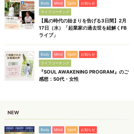
Body
Mind
Spirit
お知らせ
ライフコーチング
【風の時代の始まりを告げる3日間】2月
17日（水）「起業家の過去世を紐解くFB
ライブ」
Body
Mind
Spirit
お知らせ
ライフコーチング
『SOUL AWAKENING PROGRAM』のご
感想：50代・女性
NEW
Body
Mind
Spirit
お知らせ