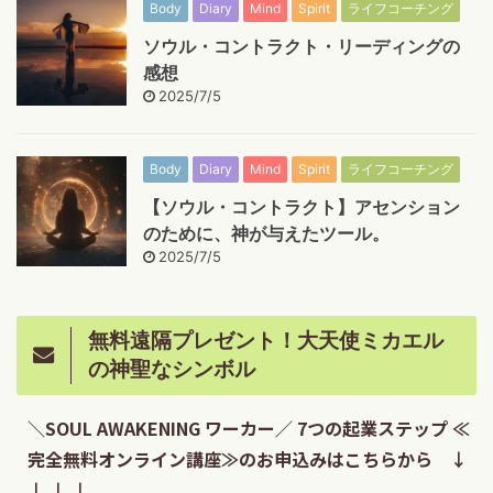
Body
Diary
Mind
Spirit
ライフコーチング
ソウル・コントラクト・リーディングの
感想
2025/7/5
Body
Diary
Mind
Spirit
ライフコーチング
【ソウル・コントラクト】アセンション
のために、神が与えたツール。
2025/7/5
無料遠隔プレゼント！大天使ミカエル
の神聖なシンボル
＼SOUL AWAKENING ワーカー／ 7つの起業ステップ ≪
完全無料オンライン講座≫のお申込みはこちらから ↓
↓ ↓ ↓