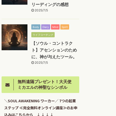
リーディングの感想
2025/7/5
Body
Diary
Mind
Spirit
ライフコーチング
【ソウル・コントラク
ト】アセンションのため
に、神が与えたツール。
2025/7/5
無料遠隔プレゼント！大天使
ミカエルの神聖なシンボル
＼SOUL AWAKENING ワーカー／ 7つの起業
ステップ ≪完全無料オンライン講座≫のお申
込みはこちらから ↓ ↓ ↓ ↓