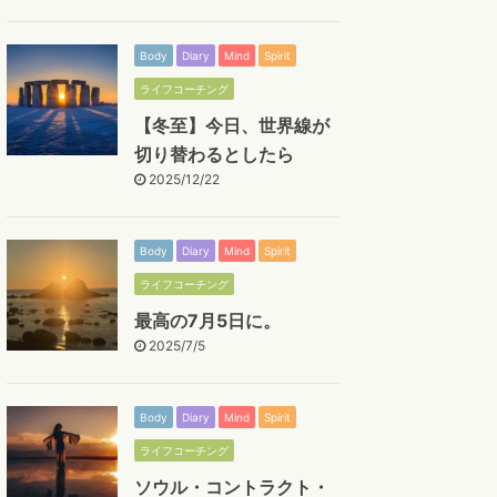
Body
Diary
Mind
Spirit
ライフコーチング
【冬至】今日、世界線が
切り替わるとしたら
2025/12/22
Body
Diary
Mind
Spirit
ライフコーチング
最高の7月5日に。
2025/7/5
Body
Diary
Mind
Spirit
ライフコーチング
ソウル・コントラクト・