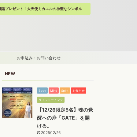
遠隔プレゼント！大天使ミカエルの神聖なシンボル
お申込み・お問い合わせ
NEW
Body
Mind
Spirit
お知らせ
ライフコーチング
【12/26限定5名】魂の覚
醒への扉「GATE」を開
ける。
2025/12/26