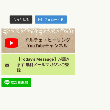
もっと見る
フォローする
【Today's Message】が届き
ます 無料メールマガジンご登
録