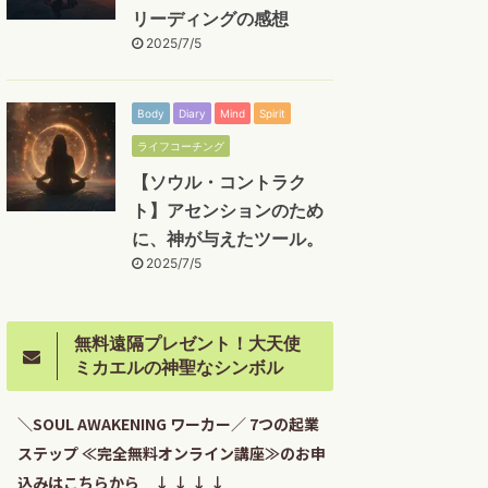
リーディングの感想
2025/7/5
Body
Diary
Mind
Spirit
ライフコーチング
【ソウル・コントラク
ト】アセンションのため
に、神が与えたツール。
2025/7/5
無料遠隔プレゼント！大天使
ミカエルの神聖なシンボル
＼SOUL AWAKENING ワーカー／ 7つの起業
ステップ ≪完全無料オンライン講座≫のお申
込みはこちらから ↓ ↓ ↓ ↓