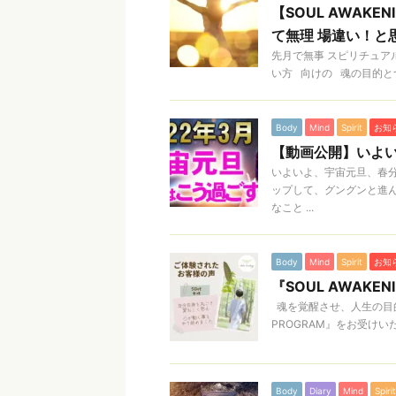
【SOUL AWAK
て無理 場違い！と
先月で無事 スピリチュア
い方 向けの 魂の目的とつ
Body
Mind
Spirit
お知
【動画公開】いよ
いよいよ、宇宙元旦、春分
ップして、グングンと進ん
なこと ...
Body
Mind
Spirit
お知
『SOUL AWAKE
魂を覚醒させ、人生の目的を
PROGRAM』をお受けい
Body
Diary
Mind
Spirit