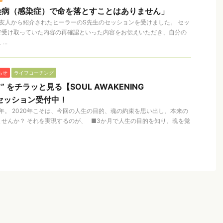
染病（感染症）で命を落とすことはありません」
友人から紹介されたヒーラーのS先生のセッションを受けました。 セッ
で受け取っていた内容の再確認といった内容をお伝えいただき、自分の
..
らせ
ライフコーチング
 をチラッと見る【SOUL AWAKENING
験セッション受付中！
0年。 2020年こそは、今回の人生の目的、魂の約束を思い出し、本来の
せんか？ それを実現するのが、 ■3か月で人生の目的を知り、魂を覚