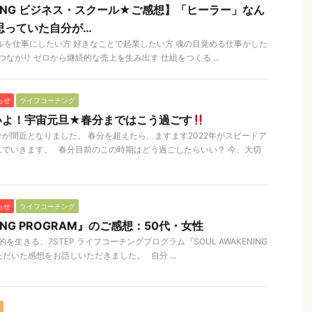
ENING ビジネス・スクール★ご感想】「ヒーラー」なん
思っていた自分が…
ルを仕事にしたい方 好きなことで起業したい方 魂の目覚める仕事がした
ながり ゼロから継続的な売上を生み出す 仕組をつくる ...
らせ
ライフコーチング
いよ！宇宙元旦★春分まではこう過ごす
が間近となりました。 春分を超えたら、ますます2022年がスピードア
でいきます。 春分目前のこの時期はどう過ごしたらいい？ 今、大切
らせ
ライフコーチング
NING PROGRAM』のご感想：50代・女性
生きる、7STEP ライフコーチングプログラム『SOUL AWAKENING
ただいた感想をお話しいただきました。 自分 ...