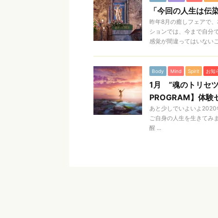
「今回の人生は伝
昨年8月の癒しフェアで、
ションでは、今まで自分
感覚が間違ってはいないこ .
Body
Mind
Spirit
お知
1月 ”魂のトリセツ”
PROGRAM】体
あと少しでいよいよ202
ご自身の人生を生きてみま
醒 ...