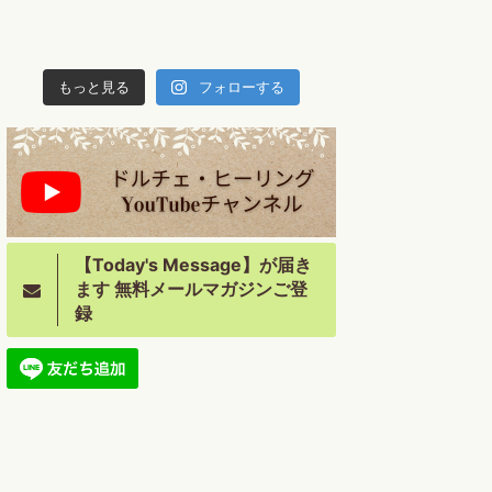
もっと見る
フォローする
【Today's Message】が届き
ます 無料メールマガジンご登
録