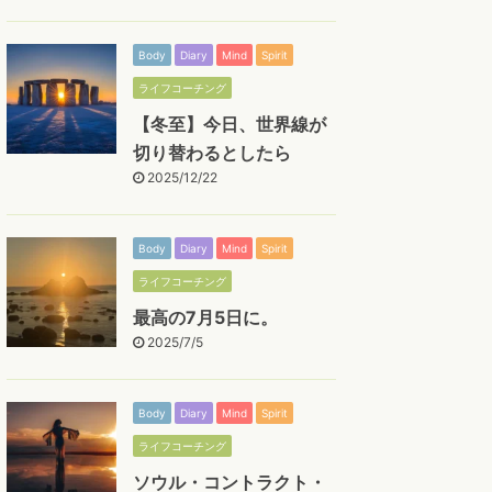
Body
Diary
Mind
Spirit
ライフコーチング
【冬至】今日、世界線が
切り替わるとしたら
2025/12/22
Body
Diary
Mind
Spirit
ライフコーチング
最高の7月5日に。
2025/7/5
Body
Diary
Mind
Spirit
ライフコーチング
ソウル・コントラクト・