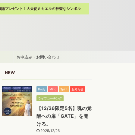
遠隔プレゼント！大天使ミカエルの神聖なシンボル
お申込み・お問い合わせ
NEW
Body
Mind
Spirit
お知らせ
ライフコーチング
【12/26限定5名】魂の覚
醒への扉「GATE」を開
ける。
2025/12/26