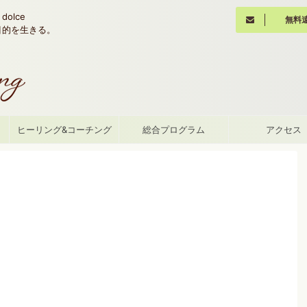
olce
無料
魂の目的を生きる。
て
ヒーリング&コーチング
総合プログラム
アクセス