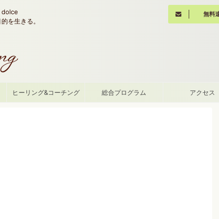
olce
無料
魂の目的を生きる。
て
ヒーリング&コーチング
総合プログラム
アクセス