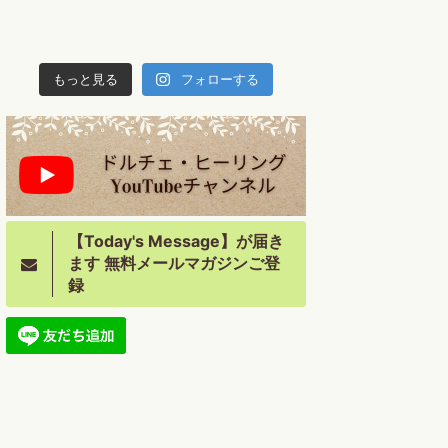
もっと見る
フォローする
【Today's Message】が届き
ます 無料メールマガジンご登
録