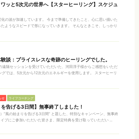
フワッと5次元の世界へ【スターヒーリング】スケジュ
現実化の波が加速しています。 今まで準備してきたこと、心に思い描いた
ったようなスピードで形になっていきます。 そんなときこそ、しっかり
体験談：プライスレスな奇跡のヒーリングでした。
el1の遠隔セッションを受けていただいた、河田淳子様からご感想をいただ
ングでは、5次元から12次元のエネルギーを使用します。 スターヒーリ
らせ
ライフコーチング
りを告げる3日間】無事終了しました！
（木）”風の始まりを告げる3日間” と題した、特別なキャンペーン、無事終
okライブにご参加いただいた皆さま、限定特典を受け取っていただい ...