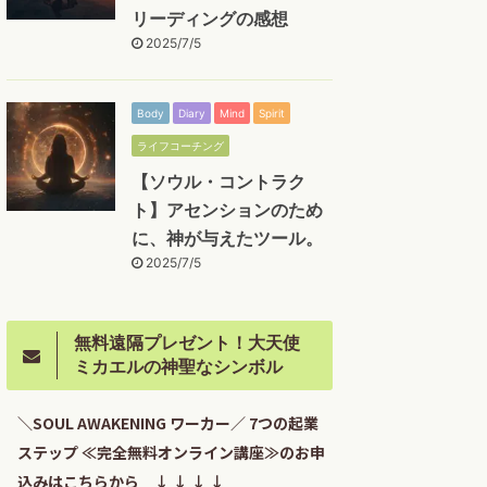
リーディングの感想
2025/7/5
Body
Diary
Mind
Spirit
ライフコーチング
【ソウル・コントラク
ト】アセンションのため
に、神が与えたツール。
2025/7/5
無料遠隔プレゼント！大天使
ミカエルの神聖なシンボル
＼SOUL AWAKENING ワーカー／ 7つの起業
ステップ ≪完全無料オンライン講座≫のお申
込みはこちらから ↓ ↓ ↓ ↓