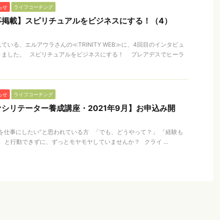
らせ
ライフコーチング
事掲載】スピリチュアルをビジネスにする！（4）
いる、エルアウラさんの≪TRINITY WEB≫に、4回目のインタビュ
きました。 スピリチュアルをビジネスにする！ プレアデスでヒーラ
らせ
ライフコーチング
シリテーター養成講座・2021年9月】お申込み開
を仕事にしたい”と思われている方 「でも、どうやって？」 「経験も
 と行動できずに、ずっとモヤモヤしていませんか？ クライ ...