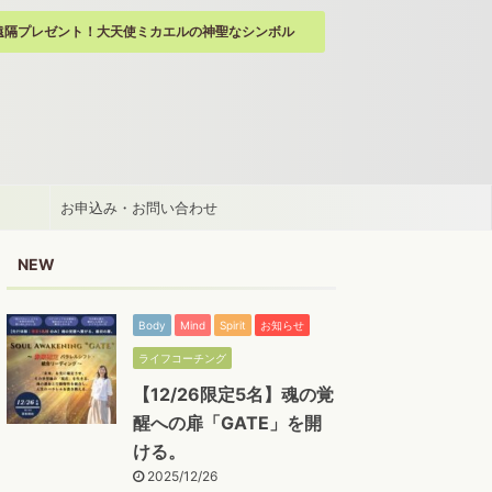
遠隔プレゼント！大天使ミカエルの神聖なシンボル
お申込み・お問い合わせ
NEW
Body
Mind
Spirit
お知らせ
ライフコーチング
【12/26限定5名】魂の覚
醒への扉「GATE」を開
ける。
2025/12/26