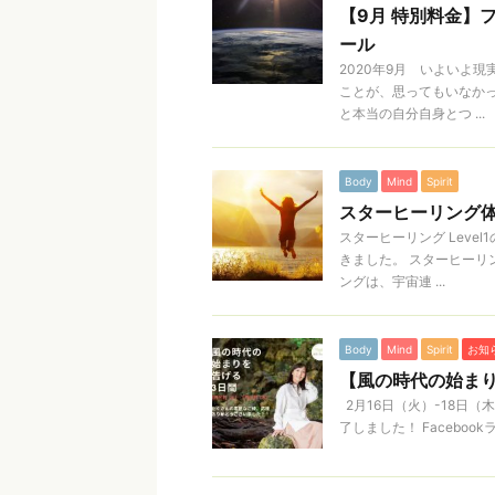
【9月 特別料金】
ール
2020年9月 いよいよ
ことが、思ってもいなか
と本当の自分自身とつ ...
Body
Mind
Spirit
スターヒーリング
スターヒーリング Lev
きました。 スターヒーリ
ングは、宇宙連 ...
Body
Mind
Spirit
お知
【風の時代の始ま
2月16日（火）-18日
了しました！ Facebo