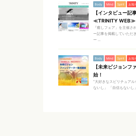
Body
Mind
Spirit
お知
【インタビュー記
≪TRINITY WEB≫
『癒しフェア」を主催されて
ー記事を掲載していただ
ー ...
Body
Mind
Spirit
お知
【未来ビジョンファ
始！
”大好きなスピリチュアル
ないし」 「自信もないし」