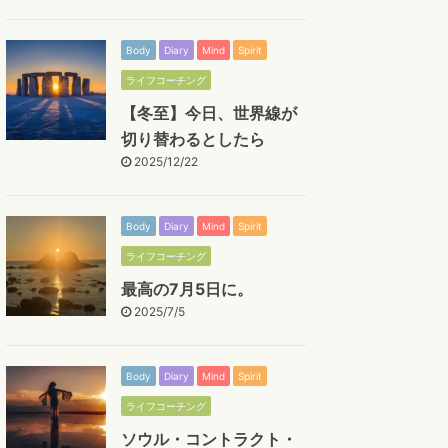
Body
Diary
Mind
Spirit
ライフコーチング
【冬至】今日、世界線が
切り替わるとしたら
2025/12/22
Body
Diary
Mind
Spirit
ライフコーチング
最高の7月5日に。
2025/7/5
Body
Diary
Mind
Spirit
ライフコーチング
ソウル・コントラクト・