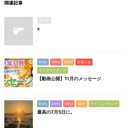
関連記事
未分類
x
Body
Mind
Spirit
お知らせ
ライフコーチング
【動画公開】11月のメッセージ
Body
Diary
Mind
Spirit
ライフコーチング
最高の7月5日に。