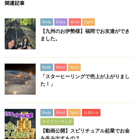
関連記事
Body
Diary
Mind
Spirit
【九州のお伊勢様】福岡でお友達ができ
ました。
Body
Mind
Spirit
「スターヒーリングで売上が上がりまし
た！」
Body
Mind
Spirit
お知らせ
ライフコーチング
【動画公開】スピリチュアル起業でお金
を生み出すもの？