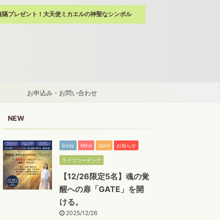
遠隔プレゼント！大天使ミカエルの神聖なシンボル
お申込み・お問い合わせ
NEW
Body
Mind
Spirit
お知らせ
ライフコーチング
【12/26限定5名】魂の覚
醒への扉「GATE」を開
ける。
2025/12/26