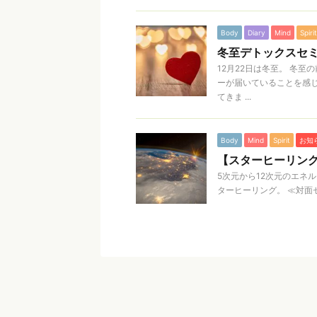
Body
Diary
Mind
Spirit
冬至デトックスセ
12月22日は冬至。 冬
ーが届いていることを感じ
てきま ...
Body
Mind
Spirit
お知
【スターヒーリン
5次元から12次元のエネルギ
ターヒーリング。 ≪対面セッ