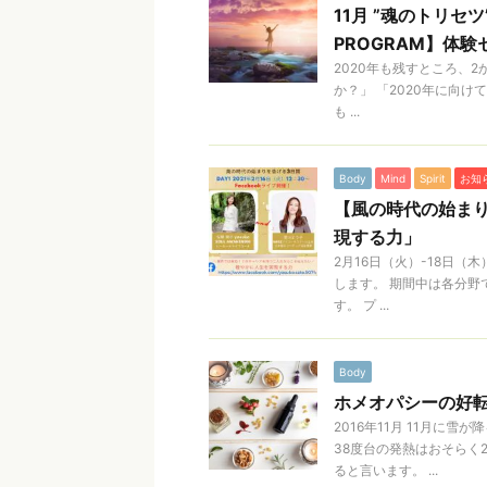
11月 ”魂のトリセツ
PROGRAM】体
2020年も残すところ、
か？」 「2020年に向
も ...
Body
Mind
Spirit
お知
【風の時代の始まり
現する力」
2月16日（火）-18日（
します。 期間中は各分野で
す。 プ ...
Body
ホメオパシーの好転反応
2016年11月 11月
38度台の発熱はおそらく
ると言います。 ...