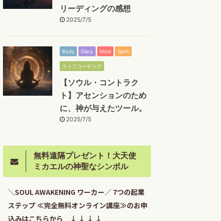
リーディングの感想
2025/7/5
Body
Diary
Mind
Spirit
ライフコーチング
【ソウル・コントラク
ト】アセンションのため
に、神が与えたツール。
2025/7/5
無料遠隔プレゼント！大天使
ミカエルの神聖なシンボル
＼SOUL AWAKENING ワーカー／ 7つの起業
ステップ ≪完全無料オンライン講座≫のお申
込みはこちらから ↓ ↓ ↓ ↓