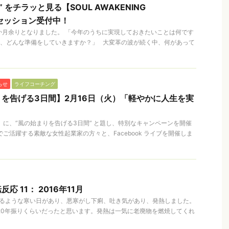
” をチラッと見る【SOUL AWAKENING
験セッション受付中！
2か月余りとなりました。 「今年のうちに実現しておきたいことは何です
けて、どんな準備をしていきますか？」 大変革の波が続く中、何があって
らせ
ライフコーチング
を告げる3日間】2月16日（火）「軽やかに人生を実
木）に、”風の始まりを告げる3日間” と題し、特別なキャンペーンを開催
ご活躍する素敵な女性起業家の方々と、Facebook ライブを開催しま
 11： 2016年11月
に雪が降るような寒い日があり、悪寒がし下痢、吐き気があり、発熱しました。
20年振りくらいだったと思います。発熱は一気に老廃物を燃焼してくれ