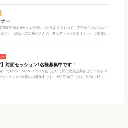
ミナー
至の前後3日間はポータルが開いているようですので、宇宙からのエネルギ
ます。 20日は穴口恵子さんの『冬至デトックスセミナー』に参加し
らせ
グ】対面セッション1名様募集中です！
ーでBody・Mind・Spiritをあっという間に次元上昇させてくれる ス
ション≫ 1名様のみ募集中です！ ☆9月30日（水）15:00～16 ...