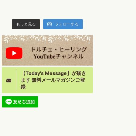
もっと見る
フォローする
【Today's Message】が届き
ます 無料メールマガジンご登
録