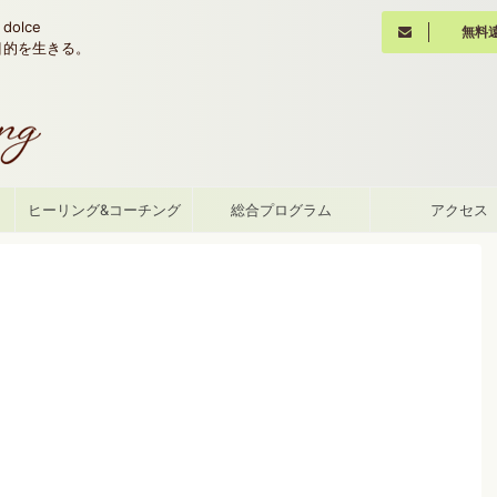
olce
無料
魂の目的を生きる。
て
ヒーリング&コーチング
総合プログラム
アクセス