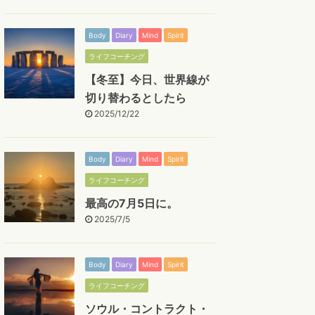
Body
Diary
Mind
Spirit
ライフコーチング
【冬至】今日、世界線が
切り替わるとしたら
2025/12/22
Body
Diary
Mind
Spirit
ライフコーチング
最高の7月5日に。
2025/7/5
Body
Diary
Mind
Spirit
ライフコーチング
ソウル・コントラクト・