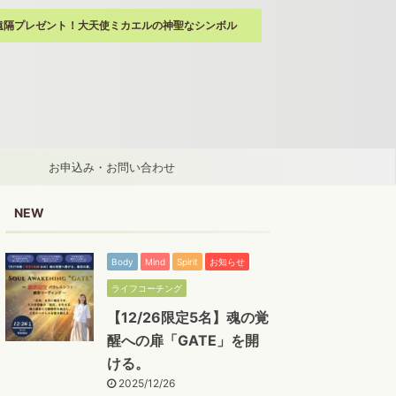
遠隔プレゼント！大天使ミカエルの神聖なシンボル
お申込み・お問い合わせ
NEW
Body
Mind
Spirit
お知らせ
ライフコーチング
【12/26限定5名】魂の覚
醒への扉「GATE」を開
ける。
2025/12/26