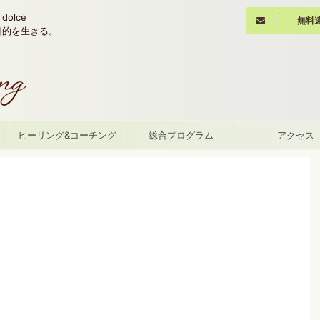
olce
無料
魂の目的を生きる。
て
ヒーリング&コーチング
総合プログラム
アクセス