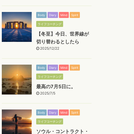
Body
Diary
Mind
Spirit
ライフコーチング
【冬至】今日、世界線が
切り替わるとしたら
2025/12/22
Body
Diary
Mind
Spirit
ライフコーチング
最高の7月5日に。
2025/7/5
Body
Diary
Mind
Spirit
ライフコーチング
ソウル・コントラクト・