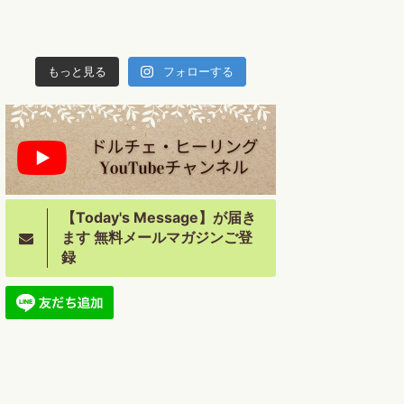
もっと見る
フォローする
【Today's Message】が届き
ます 無料メールマガジンご登
録