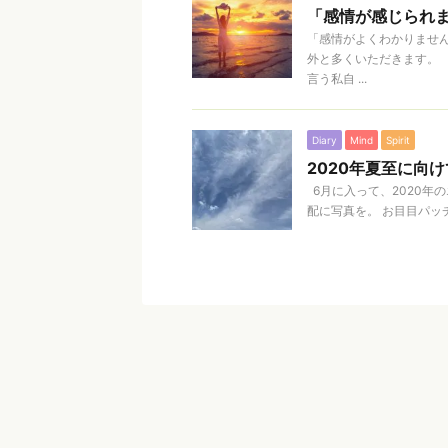
「感情が感じられ
「感情がよくわかりません
外と多くいただきます。 
言う私自 ...
Diary
Mind
Spirit
2020年夏至に向
6月に入って、2020年
配に写真を。 お目目パッチ