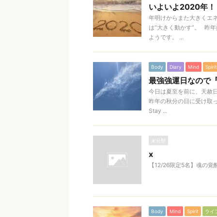
いよいよ2020年！
年明けからまた大きくエ
は“大きく動かす”。 昨
ようです。 ...
Body
Diary
Mind
Spirit
最強強運日なので
今日は夏至を前に、天赦
昨年の秋分の日に受け取
Stay ...
未分類
x
【12/26限定5名】魂の
Body
Mind
Spirit
ライ