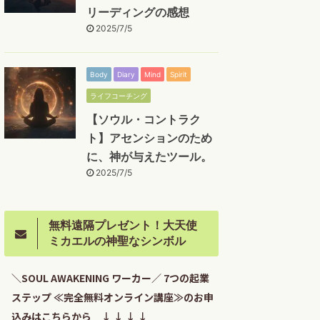
リーディングの感想
2025/7/5
Body
Diary
Mind
Spirit
ライフコーチング
【ソウル・コントラク
ト】アセンションのため
に、神が与えたツール。
2025/7/5
無料遠隔プレゼント！大天使
ミカエルの神聖なシンボル
＼SOUL AWAKENING ワーカー／ 7つの起業
ステップ ≪完全無料オンライン講座≫のお申
込みはこちらから ↓ ↓ ↓ ↓