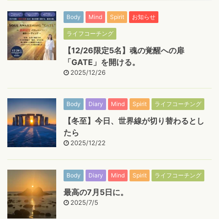
Body
Mind
Spirit
お知らせ
ライフコーチング
【12/26限定5名】魂の覚醒への扉
「GATE」を開ける。
2025/12/26
Body
Diary
Mind
Spirit
ライフコーチング
【冬至】今日、世界線が切り替わるとし
たら
2025/12/22
Body
Diary
Mind
Spirit
ライフコーチング
最高の7月5日に。
2025/7/5