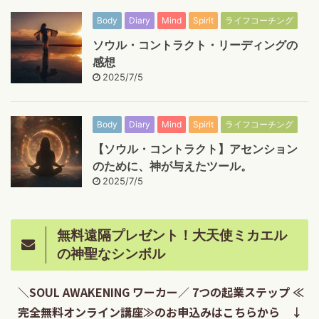
Body
Diary
Mind
Spirit
ライフコーチング
ソウル・コントラクト・リーディングの
感想
2025/7/5
Body
Diary
Mind
Spirit
ライフコーチング
【ソウル・コントラクト】アセンション
のために、神が与えたツール。
2025/7/5
無料遠隔プレゼント！大天使ミカエル
の神聖なシンボル
＼SOUL AWAKENING ワーカー／ 7つの起業ステップ ≪
完全無料オンライン講座≫のお申込みはこちらから ↓