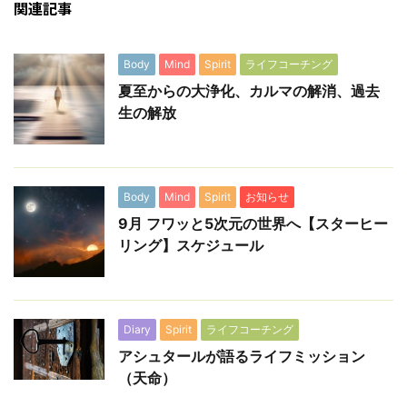
関連記事
Body
Mind
Spirit
ライフコーチング
夏至からの大浄化、カルマの解消、過去
生の解放
Body
Mind
Spirit
お知らせ
9月 フワッと5次元の世界へ【スターヒー
リング】スケジュール
Diary
Spirit
ライフコーチング
アシュタールが語るライフミッション
（天命）