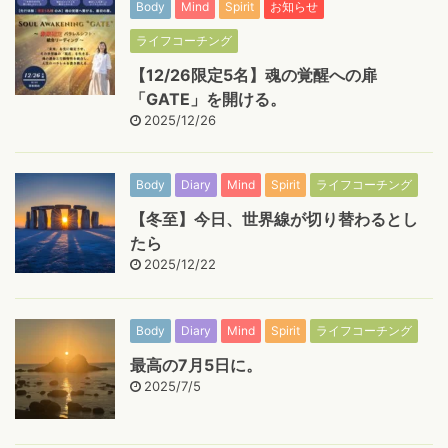
Body
Mind
Spirit
お知らせ
ライフコーチング
【12/26限定5名】魂の覚醒への扉
「GATE」を開ける。
2025/12/26
Body
Diary
Mind
Spirit
ライフコーチング
【冬至】今日、世界線が切り替わるとし
たら
2025/12/22
Body
Diary
Mind
Spirit
ライフコーチング
最高の7月5日に。
2025/7/5