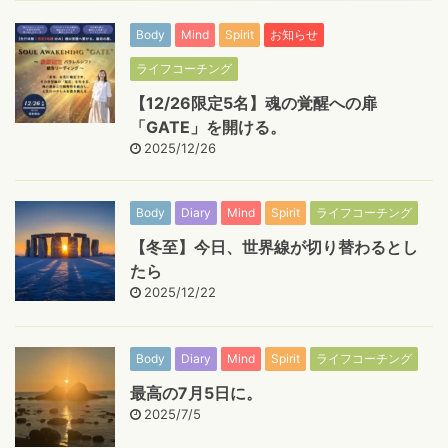
Body
Mind
Spirit
お知らせ
ライフコーチング
【12/26限定5名】魂の覚醒への扉
「GATE」を開ける。
2025/12/26
Body
Diary
Mind
Spirit
ライフコーチング
【冬至】今日、世界線が切り替わるとし
たら
2025/12/22
Body
Diary
Mind
Spirit
ライフコーチング
最高の7月5日に。
2025/7/5