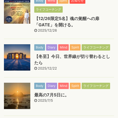
Body
Mind
Spirit
お知らせ
ライフコーチング
【12/26限定5名】魂の覚醒への扉
「GATE」を開ける。
2025/12/26
Body
Diary
Mind
Spirit
ライフコーチング
【冬至】今日、世界線が切り替わるとし
たら
2025/12/22
Body
Diary
Mind
Spirit
ライフコーチング
最高の7月5日に。
2025/7/5