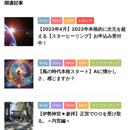
関連記事
Body
Mind
Spirit
お知らせ
【2023年4月】2023年本格的に次元を超
える【スターヒーリング】お申込み受付
中！
Body
Diary
Mind
Spirit
ライフコーチング
【風の時代本格スタート】AIに懐かし
さ、感じますか？
Body
Diary
Mind
Spirit
ライフコーチング
【伊勢神宮★参拝】正宮で○○を受け取
る。＜内宮編＞