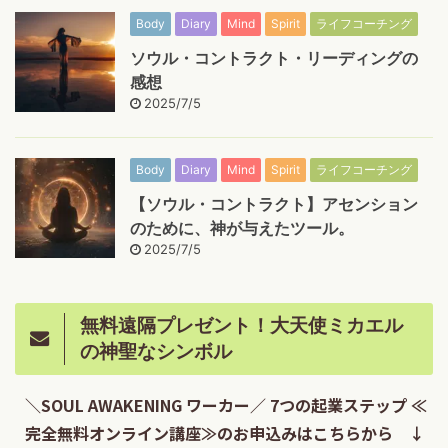
Body
Diary
Mind
Spirit
ライフコーチング
ソウル・コントラクト・リーディングの
感想
2025/7/5
Body
Diary
Mind
Spirit
ライフコーチング
【ソウル・コントラクト】アセンション
のために、神が与えたツール。
2025/7/5
無料遠隔プレゼント！大天使ミカエル
の神聖なシンボル
＼SOUL AWAKENING ワーカー／ 7つの起業ステップ ≪
完全無料オンライン講座≫のお申込みはこちらから ↓