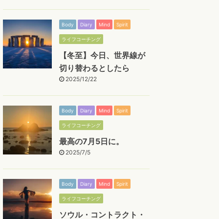
Body
Diary
Mind
Spirit
ライフコーチング
【冬至】今日、世界線が
切り替わるとしたら
2025/12/22
Body
Diary
Mind
Spirit
ライフコーチング
最高の7月5日に。
2025/7/5
Body
Diary
Mind
Spirit
ライフコーチング
ソウル・コントラクト・