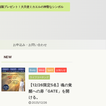
遠隔プレゼント！大天使ミカエルの神聖なシンボル
お申込み・お問い合わせ
NEW
Body
Mind
Spirit
お知らせ
ライフコーチング
【12/26限定5名】魂の覚
醒への扉「GATE」を開
ける。
2025/12/26