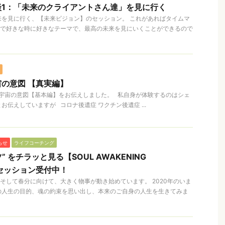
談1：「未来のクライアントさん達」を見に行く
来を見に行く、【未来ビジョン】のセッション。 これがあればタイムマ
分で好きな時に好きなテーマで、最高の未来を見にいくことができるので
の意図 【真実編】
宇宙の意図【基本編】をお伝えしました。 私自身が体験するのはシェ
伝えしていますが コロナ後遺症 ワクチン後遺症 ...
らせ
ライフコーチング
 をチラッと見る【SOUL AWAKENING
験セッション受付中！
春、そして春分に向けて、大きく物事が動き始めています。 2020年のいま
の人生の目的、魂の約束を思い出し、本来のご自身の人生を生きてみま