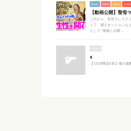
Body
Mind
Spirit
お知
【動画公開】聖母
これから、冬至そしてクリ
って、個人セッションな
として ”母親との関 ...
未分類
x
【12/26限定5名】魂の