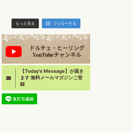
もっと見る
フォローする
【Today's Message】が届き
ます 無料メールマガジンご登
録