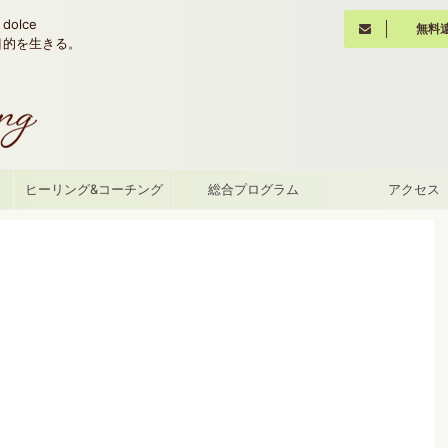
olce
無料
魂の目的を生きる。
て
ヒーリング&コーチング
総合プログラム
アクセス