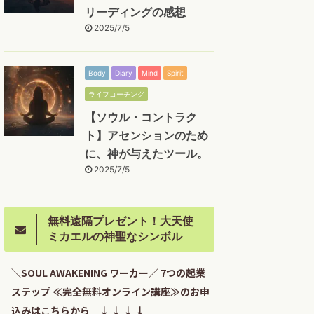
リーディングの感想
2025/7/5
Body
Diary
Mind
Spirit
ライフコーチング
【ソウル・コントラク
ト】アセンションのため
に、神が与えたツール。
2025/7/5
無料遠隔プレゼント！大天使
ミカエルの神聖なシンボル
＼SOUL AWAKENING ワーカー／ 7つの起業
ステップ ≪完全無料オンライン講座≫のお申
込みはこちらから ↓ ↓ ↓ ↓