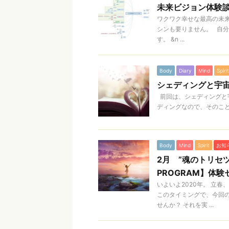
未来ビジョン体験
ワクワク幸せな最高の未
シンも要りません。 自
す。 &n ...
Body
Diary
Mind
Spirit
シェディングと宇宙
前回は、シェディングと
ディングなので、そのことお
Body
Mind
Spirit
お知
2月 ”魂のトリセツ”
PROGRAM】体
いよいよ2020年。 立
このタイミングで、今回
せんか？ それを実 ...