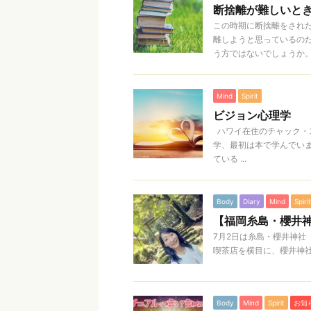
断捨離が難しいと
この時期に断捨離をされ
離しようと思っているの
う方ではないでしょうか。 .
Mind
Spirit
ビジョン心理学
ハワイ在住のチャック・
学、最初は本で学んでいま
ている ...
Body
Diary
Mind
Spirit
【福岡糸島・櫻井
7月2日は糸島・櫻井神社
喫茶店を横目に、櫻井神社
Body
Mind
Spirit
お知