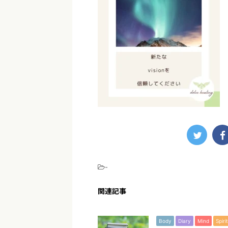
-
関連記事
Body
Diary
Mind
Spirit