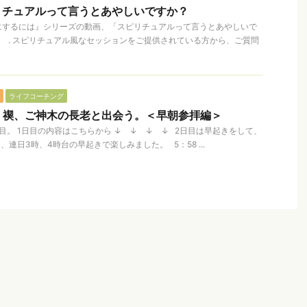
リチュアルって言うとあやしいですか？
にするには』シリーズの動画、「スピリチュアルって言うとあやしいで
 . スピリチュアル風なセッションをご提供されている方から、ご質問
ライフコーチング
】禊、ご神木の長老と出会う。＜早朝参拝編＞
目。 1日目の内容はこちらから ↓ ↓ ↓ ↓ 2日目は早起きをして、
、連日3時、4時台の早起きで楽しみました。 5：58 ...