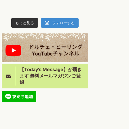
もっと見る
フォローする
【Today's Message】が届き
ます 無料メールマガジンご登
録