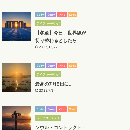
Body
Diary
Mind
Spirit
ライフコーチング
【冬至】今日、世界線が
切り替わるとしたら
2025/12/22
Body
Diary
Mind
Spirit
ライフコーチング
最高の7月5日に。
2025/7/5
Body
Diary
Mind
Spirit
ライフコーチング
ソウル・コントラクト・