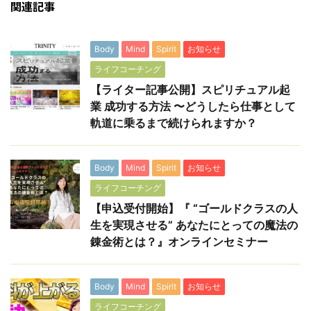
関連記事
Body
Mind
Spirit
お知らせ
ライフコーチング
【ライター記事公開】スピリチュアル起
業 成功する方法 〜どうしたら仕事として
軌道に乗るまで続けられますか？
Body
Mind
Spirit
お知らせ
ライフコーチング
【申込受付開始】『 “ゴールドクラスの人
生を実現させる” あなたにとっての魔法の
錬金術とは？』オンラインセミナー
Body
Mind
Spirit
お知らせ
ライフコーチング