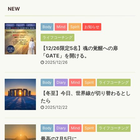
NEW
Body
Mind
Spirit
お知らせ
ライフコーチング
【12/26限定5名】魂の覚醒への扉
「GATE」を開ける。
2025/12/26
Body
Diary
Mind
Spirit
ライフコーチング
【冬至】今日、世界線が切り替わるとし
たら
2025/12/22
Body
Diary
Mind
Spirit
ライフコーチング
最高の7月5日に。