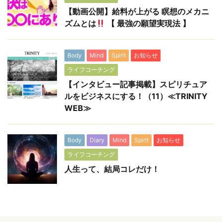
【動画公開】給料が上がる 瞑想のメカニ
ズムとは
【 最強の願望実現法 】
Body
Mind
Spirit
お知らせ
ライフコーチング
【インタビュー記事掲載】スピリチュア
ルをビジネスにする！（11）≪TRINITY
WEB≫
Body
Diary
Mind
Spirit
お知らせ
ライフコーチング
人生って、結局コレだけ！