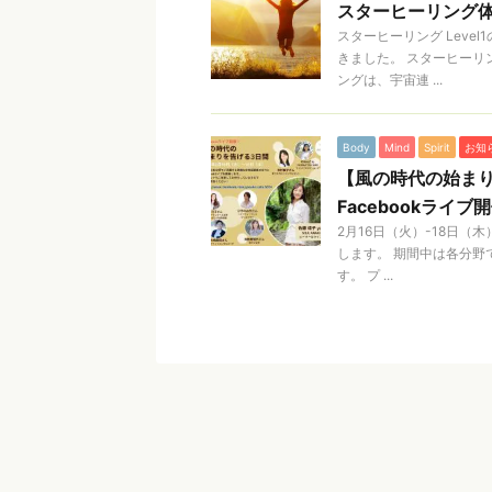
スターヒーリング
スターヒーリング Lev
きました。 スターヒーリ
ングは、宇宙連 ...
Body
Mind
Spirit
お知
【風の時代の始まり
Facebookライブ
2月16日（火）-18日（
します。 期間中は各分野で
す。 プ ...