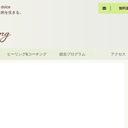
olce
無料
魂の目的を生きる。
て
ヒーリング&コーチング
総合プログラム
アクセス