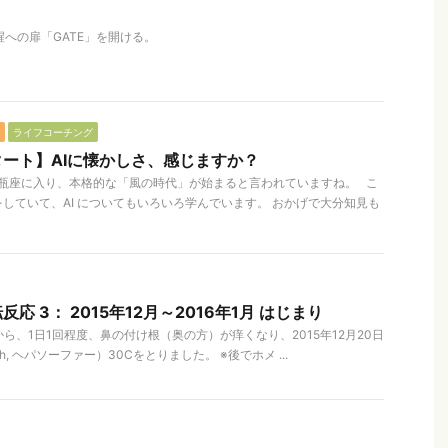
覚醒への扉「GATE」を開ける。
ライフコーチング
ート】AIに懐かしさ、感じますか？
の水瓶座に入り、本格的な「風の時代」が始まると言われていますね。 こ
していて、AI についてもいろいろ学んでいます。 おかげで大分知見も
応 3： 2015年12月～2016年1月 はじまり
12月から、1日1回程度、鼻の付け根（奥の方）が痒くなり、2015年12月20日
ulph, ヘパソーファー）30Cをとりました。 ※後でホメ ...