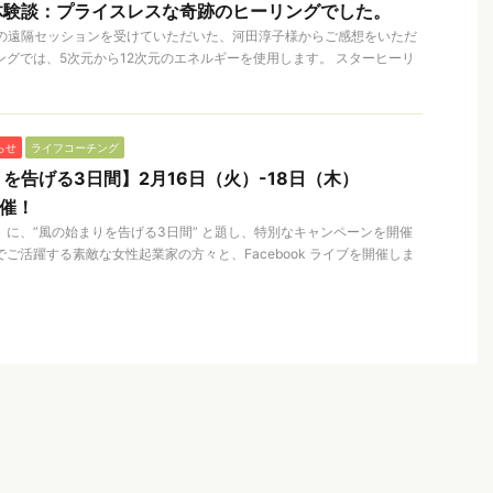
体験談：プライスレスな奇跡のヒーリングでした。
el1の遠隔セッションを受けていただいた、河田淳子様からご感想をいただ
ングでは、5次元から12次元のエネルギーを使用します。 スターヒーリ
らせ
ライフコーチング
を告げる3日間】2月16日（火）-18日（木）
開催！
木）に、”風の始まりを告げる3日間” と題し、特別なキャンペーンを開催
ご活躍する素敵な女性起業家の方々と、Facebook ライブを開催しま