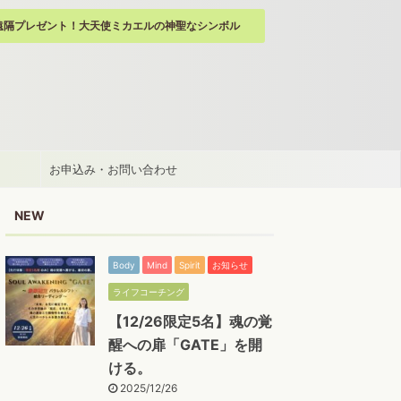
遠隔プレゼント！大天使ミカエルの神聖なシンボル
お申込み・お問い合わせ
NEW
Body
Mind
Spirit
お知らせ
ライフコーチング
【12/26限定5名】魂の覚
醒への扉「GATE」を開
ける。
2025/12/26