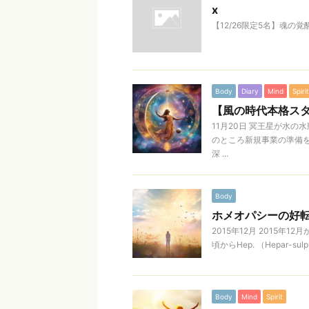
x
【12/26限定5名】魂の
Body
Diary
Mind
Spirit
【風の時代本格スタ
11月20日 冥王星が水
のところ新規事業の準備を
深 ...
Body
ホメオパシーの好転反
2015年12月 2015年
頃からHep. （Hepar-s
Body
Mind
Spirit