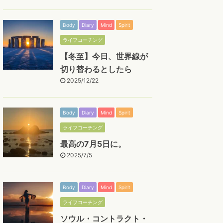
Body
Diary
Mind
Spirit
ライフコーチング
【冬至】今日、世界線が
切り替わるとしたら
2025/12/22
Body
Diary
Mind
Spirit
ライフコーチング
最高の7月5日に。
2025/7/5
Body
Diary
Mind
Spirit
ライフコーチング
ソウル・コントラクト・