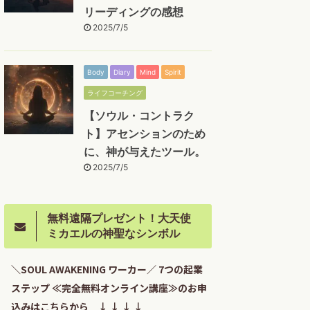
リーディングの感想
2025/7/5
Body
Diary
Mind
Spirit
ライフコーチング
【ソウル・コントラク
ト】アセンションのため
に、神が与えたツール。
2025/7/5
無料遠隔プレゼント！大天使
ミカエルの神聖なシンボル
＼SOUL AWAKENING ワーカー／ 7つの起業
ステップ ≪完全無料オンライン講座≫のお申
込みはこちらから ↓ ↓ ↓ ↓