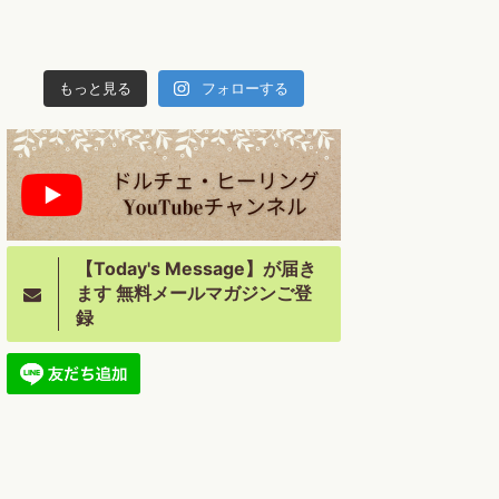
もっと見る
フォローする
【Today's Message】が届き
ます 無料メールマガジンご登
録