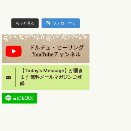
もっと見る
フォローする
【Today's Message】が届き
ます 無料メールマガジンご登
録