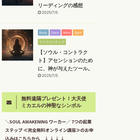
リーディングの感想
2025/7/5
Body
Diary
Mind
Spirit
ライフコーチング
【ソウル・コントラク
ト】アセンションのため
に、神が与えたツール。
2025/7/5
無料遠隔プレゼント！大天使
ミカエルの神聖なシンボル
＼SOUL AWAKENING ワーカー／ 7つの起業
ステップ ≪完全無料オンライン講座≫のお申
込みはこちらから ↓ ↓ ↓ ↓