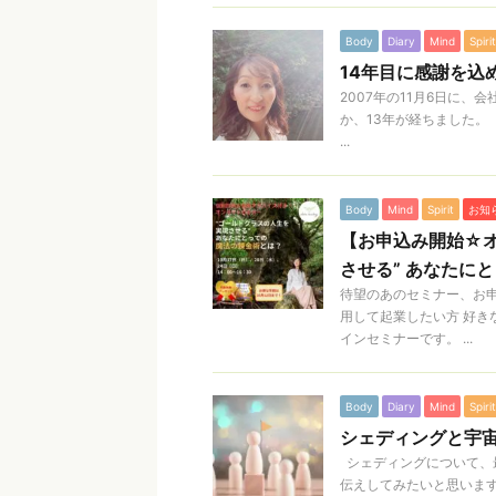
Body
Diary
Mind
Spirit
14年目に感謝を込
2007年の11月6日に
か、13年が経ちました。
...
Body
Mind
Spirit
お知
【お申込み開始☆オ
させる” あなたに
待望のあのセミナー、お申
用して起業したい方 好き
インセミナーです。 ...
Body
Diary
Mind
Spirit
シェディングと宇宙
シェディングについて、
伝えしてみたいと思います