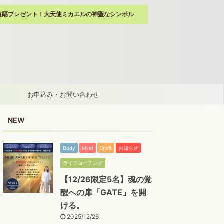
遠隔プレゼント！大天使ミカエルの神聖なシンボル
お申込み・お問い合わせ
NEW
Body
Mind
Spirit
お知らせ
ライフコーチング
【12/26限定5名】魂の覚
醒への扉「GATE」を開
ける。
2025/12/26