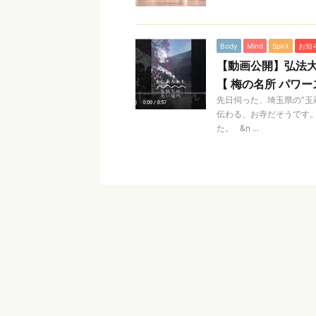
Body
Mind
Spirit
お知
【動画公開】弘法
【 梅の名所 パワー
先日伺った、埼玉県の”玉
伝わる、お寺だそうです
た。 &n ...