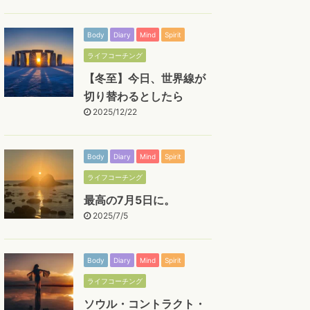
Body
Diary
Mind
Spirit
ライフコーチング
【冬至】今日、世界線が
切り替わるとしたら
2025/12/22
Body
Diary
Mind
Spirit
ライフコーチング
最高の7月5日に。
2025/7/5
Body
Diary
Mind
Spirit
ライフコーチング
ソウル・コントラクト・