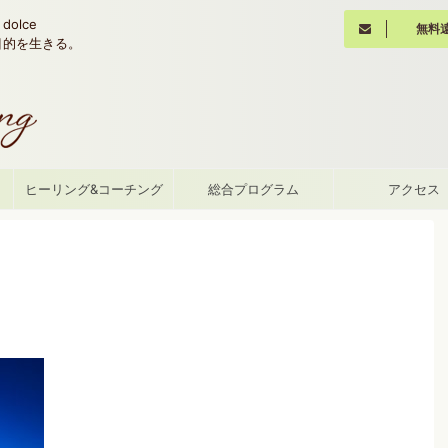
olce
無料
魂の目的を生きる。
て
ヒーリング&コーチング
総合プログラム
アクセス