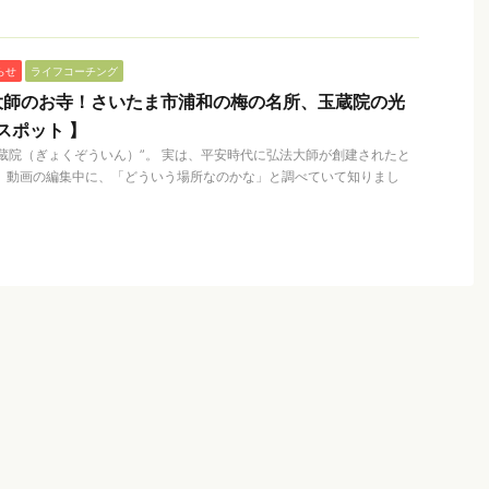
らせ
ライフコーチング
大師のお寺！さいたま市浦和の梅の名所、玉蔵院の光
スポット 】
蔵院（ぎょくぞういん）”。 実は、平安時代に弘法大師が創建されたと
。 動画の編集中に、「どういう場所なのかな」と調べていて知りまし