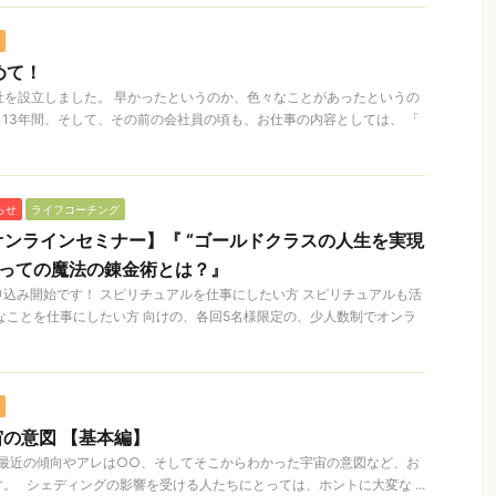
めて！
、会社を設立しました。 早かったというのか、色々なことがあったというの
 13年間、そして、その前の会社員の頃も、お仕事の内容としては、 「
らせ
ライフコーチング
ンラインセミナー】『 “ゴールドクラスの人生を実現
とっての魔法の錬金術とは？』
込み開始です！ スピリチュアルを仕事にしたい方 スピリチュアルも活
なことを仕事にしたい方 向けの、各回5名様限定の、少人数制でオンラ
の意図 【基本編】
最近の傾向やアレは○○、そしてそこからわかった宇宙の意図など、お
。 シェディングの影響を受ける人たちにとっては、ホントに大変な ...